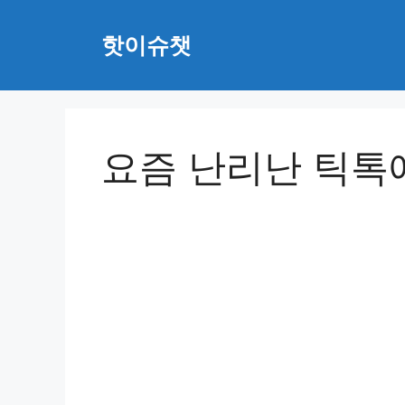
Skip
to
핫이슈챗
content
요즘 난리난 틱톡