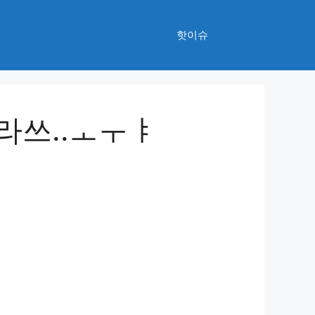
핫이슈
라쓰..ㅗㅜㅑ