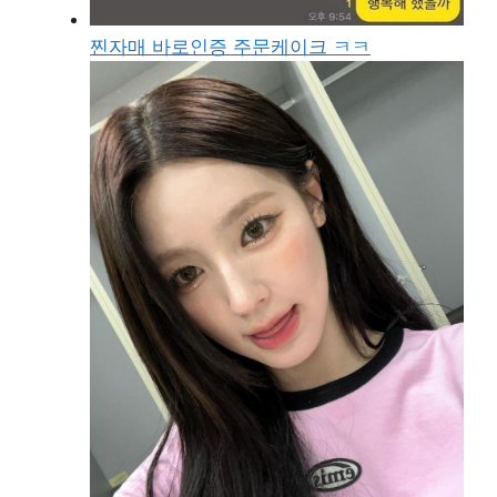
찐자매 바로인증 주문케이크 ㅋㅋ