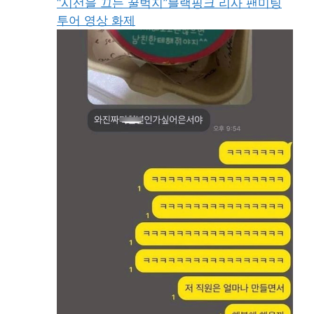
“시선을 끄는 꿀벅지”블랙핑크 리사 팬미팅
투어 영상 화제