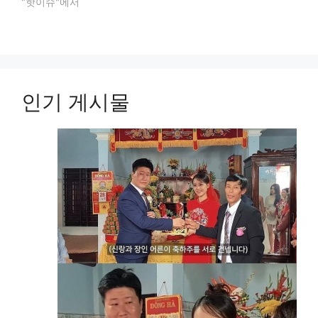
"핫이슈"에서
인기 게시물