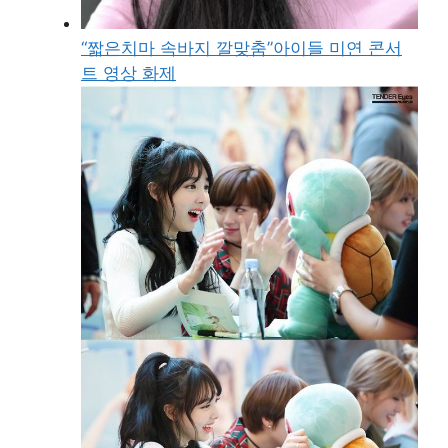
“짧은치마 속바지 깔맞춤”아이들 미연 콘서
트 영상 화제