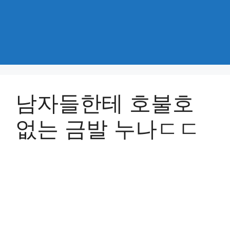
남자들한테 호불호
없는 금발 누나ㄷㄷ