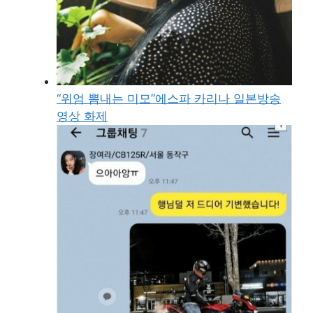
“위엄 뽐내는 미모”에스파 카리나 일본방송
영상 화제