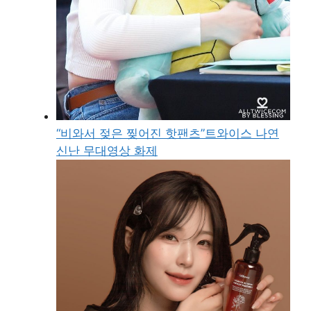
“비와서 젖은 찢어진 핫팬츠”트와이스 나연
신난 무대영상 화제