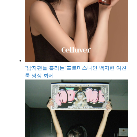
“남자팬들 홀리는”프로미스나인 백지헌 여친
룩 영상 화제