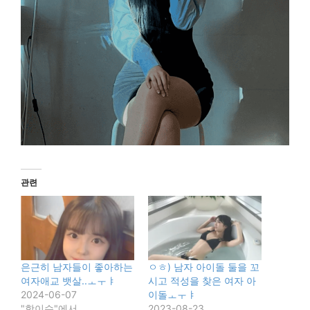
관련
은근히 남자들이 좋아하는
ㅇㅎ) 남자 아이돌 둘을 꼬
여자애교 뱃살..ㅗㅜㅑ
시고 적성을 찾은 여자 아
2024-06-07
이돌ㅗㅜㅑ
"핫이슈"에서
2023-08-23