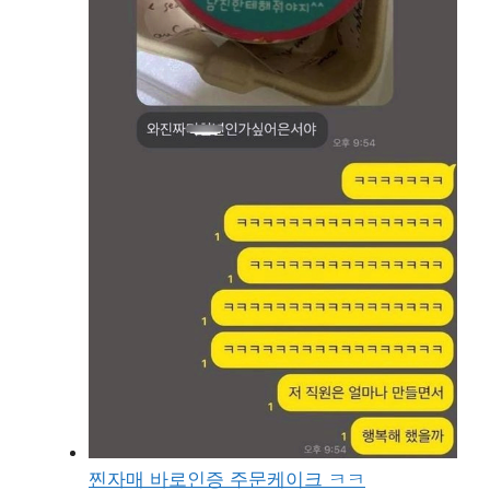
찐자매 바로인증 주문케이크 ㅋㅋ