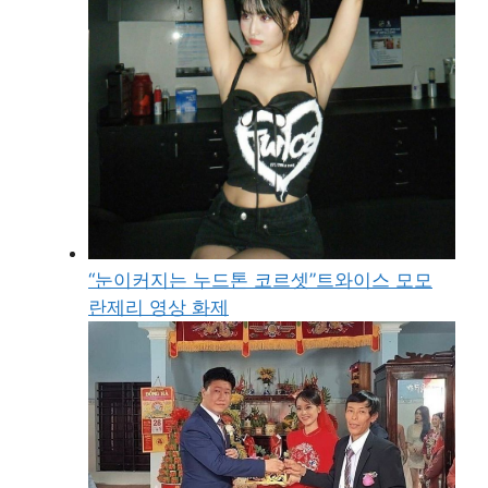
“눈이커지는 누드톤 코르셋”트와이스 모모
란제리 영상 화제