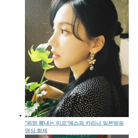
“위엄 뽐내는 미모”에스파 카리나 일본방송
영상 화제