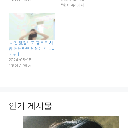
"핫이슈"에서
사진 몇장보고 함부로 사
람 판단하면 안되는 이유..
ㅗㅜㅑ
2024-08-15
"핫이슈"에서
인기 게시물