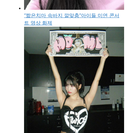
“짧은치마 속바지 깔맞춤”아이들 미연 콘서
트 영상 화제