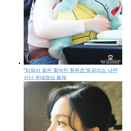
“비와서 젖은 찢어진 핫팬츠”트와이스 나연
신난 무대영상 화제