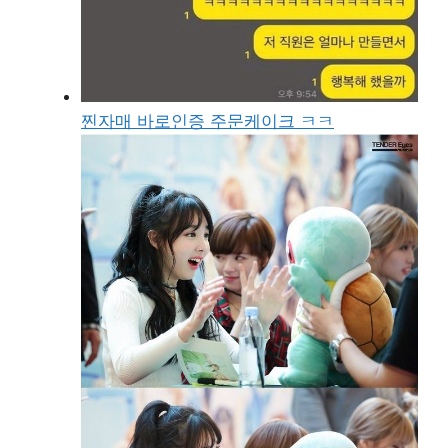
찐자매 바로인증 주문케이크 ㅋㅋ