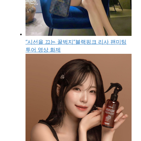
“시선을 끄는 꿀벅지”블랙핑크 리사 팬미팅
투어 영상 화제