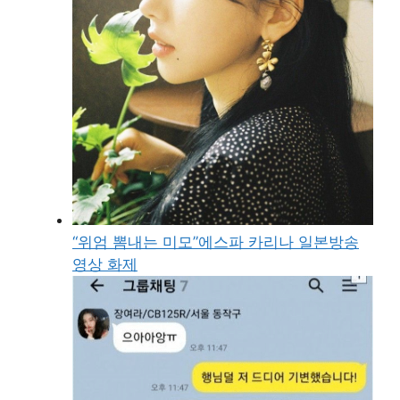
“위엄 뽐내는 미모”에스파 카리나 일본방송
영상 화제