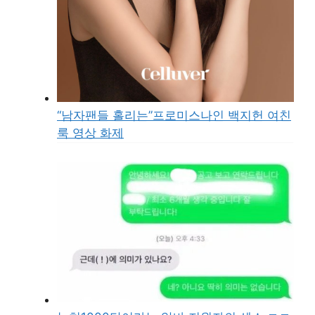
“남자팬들 홀리는”프로미스나인 백지헌 여친
룩 영상 화제