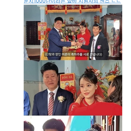
눈치1000단이라는 알바 지원자의 센스 ㄷㄷ