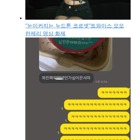
“눈이커지는 누드톤 코르셋”트와이스 모모
란제리 영상 화제