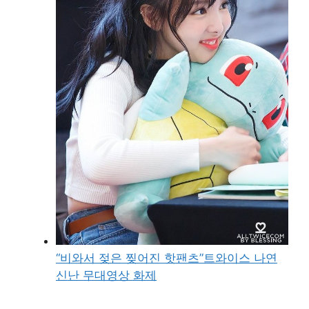
“비와서 젖은 찢어진 핫팬츠”트와이스 나연
신난 무대영상 화제