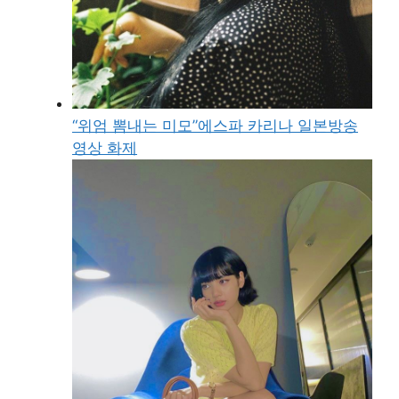
“위엄 뽐내는 미모”에스파 카리나 일본방송
영상 화제