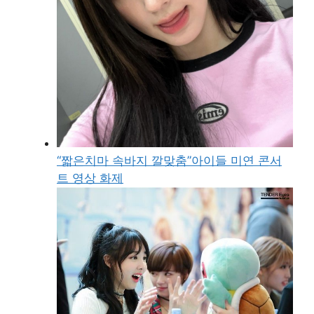
“짧은치마 속바지 깔맞춤”아이들 미연 콘서
트 영상 화제