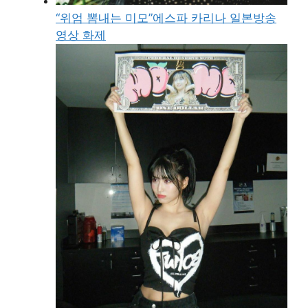
“위엄 뽐내는 미모”에스파 카리나 일본방송
영상 화제