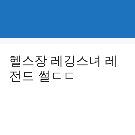
헬스장 레깅스녀 레
전드 썰ㄷㄷ