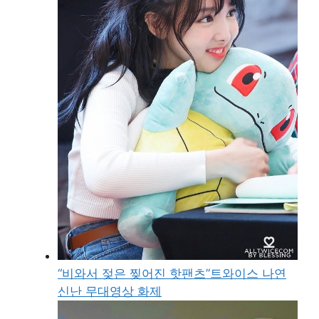
“비와서 젖은 찢어진 핫팬츠”트와이스 나연
신난 무대영상 화제