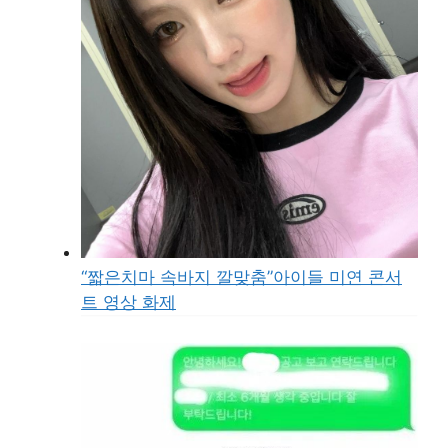
“짧은치마 속바지 깔맞춤”아이들 미연 콘서
트 영상 화제