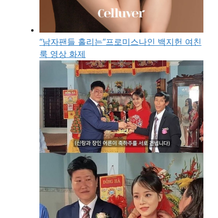
“남자팬들 홀리는”프로미스나인 백지헌 여친
룩 영상 화제