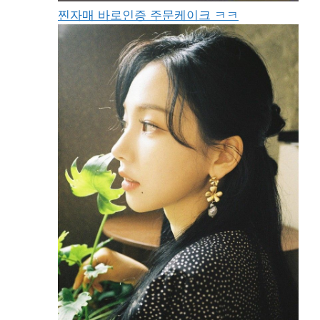
찐자매 바로인증 주문케이크 ㅋㅋ