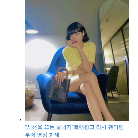
“시선을 끄는 꿀벅지”블랙핑크 리사 팬미팅
투어 영상 화제