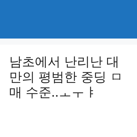
남초에서 난리난 대
만의 평범한 중딩 ㅁ
매 수준..ㅗㅜㅑ