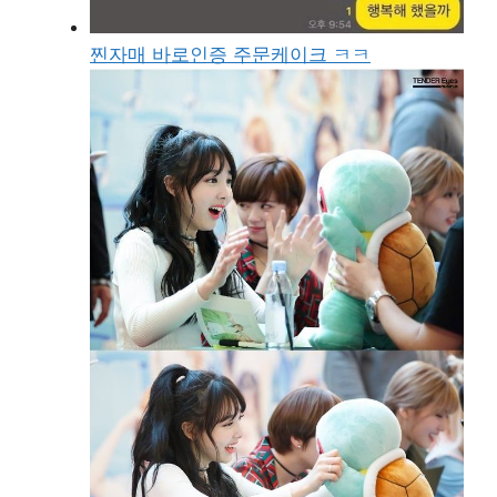
찐자매 바로인증 주문케이크 ㅋㅋ