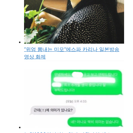
“위엄 뽐내는 미모”에스파 카리나 일본방송
영상 화제