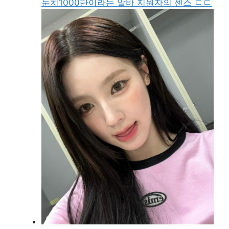
눈치1000단이라는 알바 지원자의 센스 ㄷㄷ