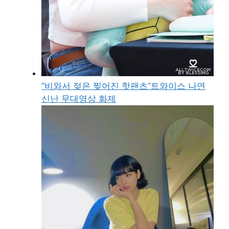
“비와서 젖은 찢어진 핫팬츠”트와이스 나연
신난 무대영상 화제