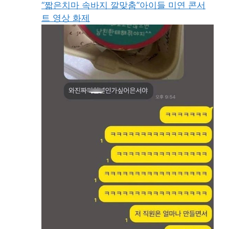
“짧은치마 속바지 깔맞춤”아이들 미연 콘서
트 영상 화제