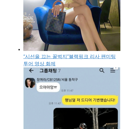
“시선을 끄는 꿀벅지”블랙핑크 리사 팬미팅
투어 영상 화제