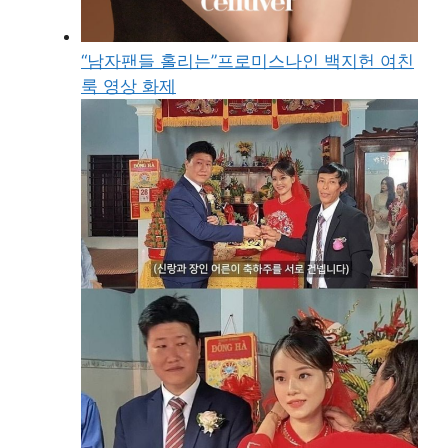
“남자팬들 홀리는”프로미스나인 백지헌 여친
룩 영상 화제