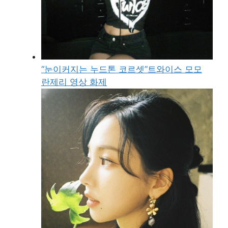
“눈이커지는 누드톤 코르셋”트와이스 모모
란제리 영상 화제