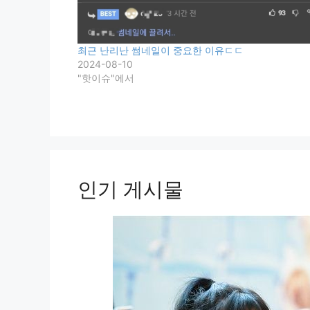
최근 난리난 썸네일이 중요한 이유ㄷㄷ
2024-08-10
"핫이슈"에서
인기 게시물