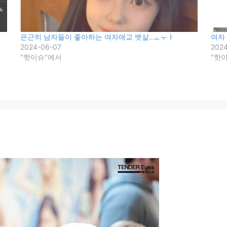
은근히 남자들이 좋아하는 여자애교 뱃살..ㅗㅜㅑ
여자
2024-06-07
2024
"핫이슈"에서
"핫