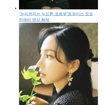
“눈이커지는 누드톤 코르셋”트와이스 모모
란제리 영상 화제