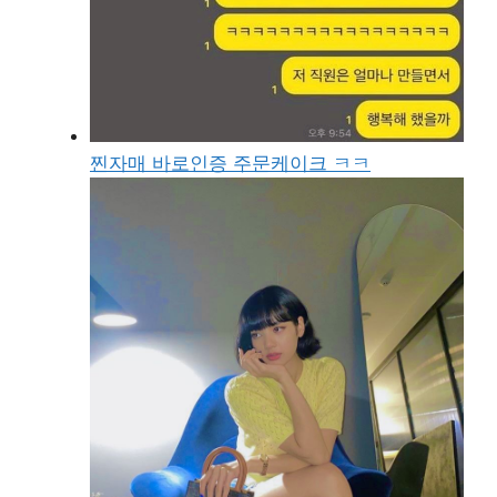
찐자매 바로인증 주문케이크 ㅋㅋ