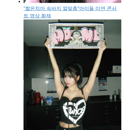
“짧은치마 속바지 깔맞춤”아이들 미연 콘서
트 영상 화제