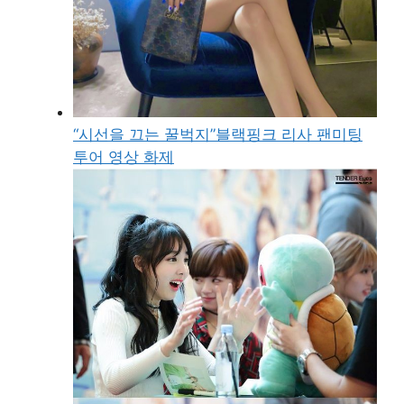
“시선을 끄는 꿀벅지”블랙핑크 리사 팬미팅
투어 영상 화제