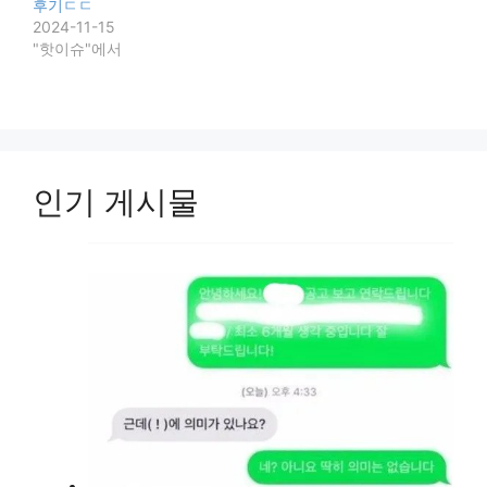
후기ㄷㄷ
2024-11-15
"핫이슈"에서
인기 게시물