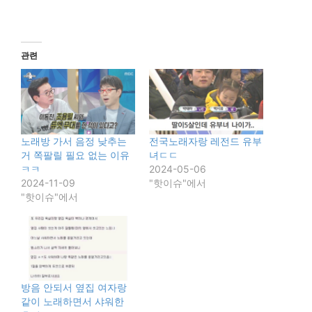
관련
노래방 가서 음정 낮추는
전국노래자랑 레전드 유부
거 쪽팔릴 필요 없는 이유
녀ㄷㄷ
ㅋㅋ
2024-05-06
2024-11-09
"핫이슈"에서
"핫이슈"에서
방음 안되서 옆집 여자랑
같이 노래하면서 샤워한