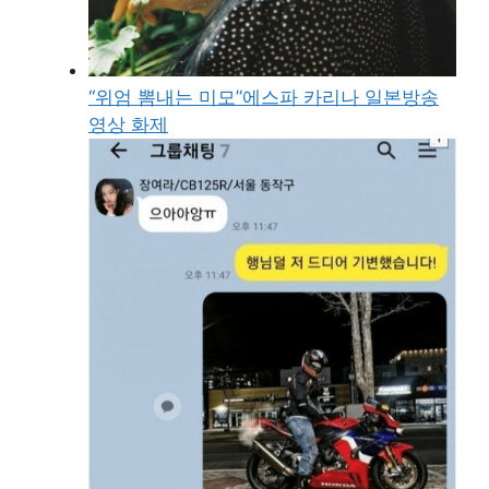
“위엄 뽐내는 미모”에스파 카리나 일본방송
영상 화제