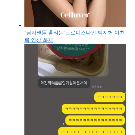
“남자팬들 홀리는”프로미스나인 백지헌 여친
룩 영상 화제