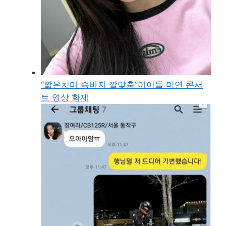
“짧은치마 속바지 깔맞춤”아이들 미연 콘서
트 영상 화제