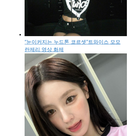
“눈이커지는 누드톤 코르셋”트와이스 모모
란제리 영상 화제