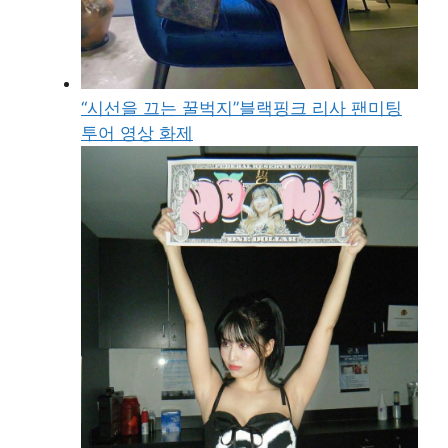
“시선을 끄는 꿀벅지”블랙핑크 리사 팬미팅
투어 영상 화제