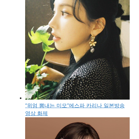
“위엄 뽐내는 미모”에스파 카리나 일본방송
영상 화제