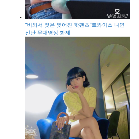
“비와서 젖은 찢어진 핫팬츠”트와이스 나연
신난 무대영상 화제