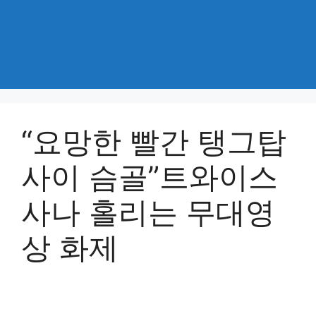
“요망한 빨간 탱그탑
사이 슴골”트와이스
사나 홀리는 무대영
상 화제