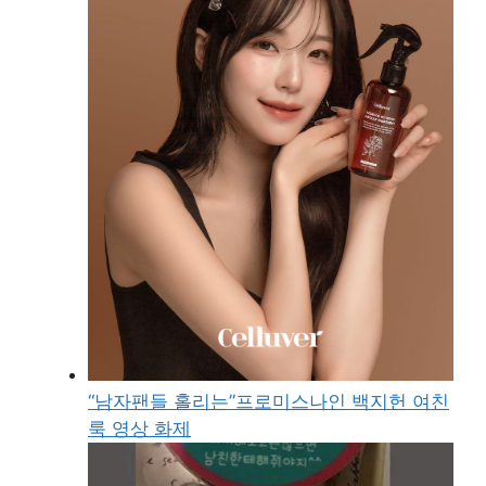
“남자팬들 홀리는”프로미스나인 백지헌 여친
룩 영상 화제