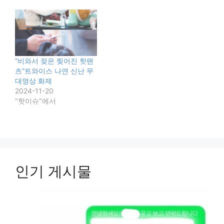
“비와서 젖은 찢어진 핫팬
츠”트와이스 나연 신난 무
대영상 화제
2024-11-20
"핫이슈"에서
인기 게시물