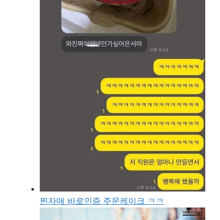
찐자매 바로인증 주문케이크 ㅋㅋ