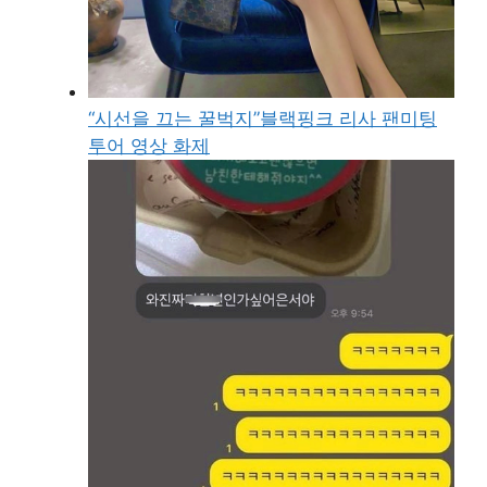
“시선을 끄는 꿀벅지”블랙핑크 리사 팬미팅
투어 영상 화제