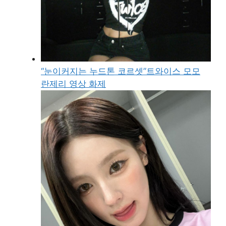
“눈이커지는 누드톤 코르셋”트와이스 모모
란제리 영상 화제