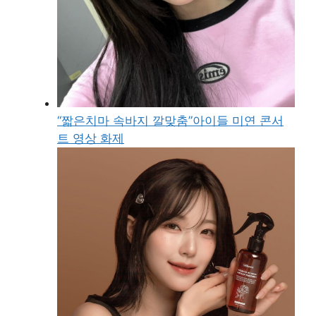
“짧은치마 속바지 깔맞춤”아이들 미연 콘서
트 영상 화제