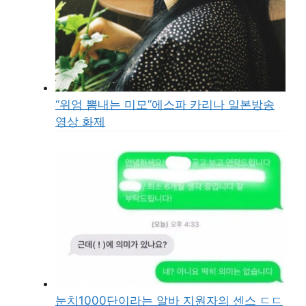
“위엄 뽐내는 미모”에스파 카리나 일본방송
영상 화제
눈치1000단이라는 알바 지원자의 센스 ㄷㄷ