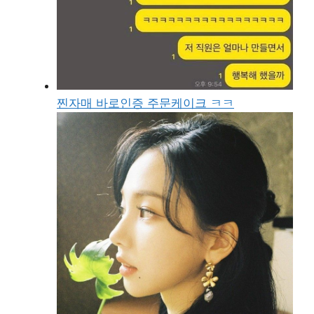
찐자매 바로인증 주문케이크 ㅋㅋ