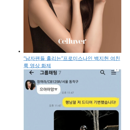
“남자팬들 홀리는”프로미스나인 백지헌 여친
룩 영상 화제