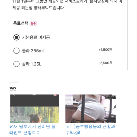
관련
요새 남초에서 난리난 블
ㅎㅂ)공부방송들의 근황과
라인드 근황ㄷㄷ
수익.gif