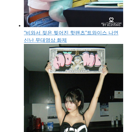
“비와서 젖은 찢어진 핫팬츠”트와이스 나연
신난 무대영상 화제