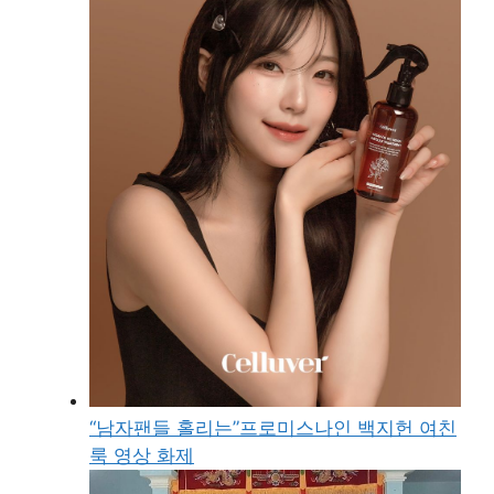
“남자팬들 홀리는”프로미스나인 백지헌 여친
룩 영상 화제