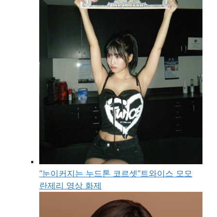
“눈이커지는 누드톤 코르셋”트와이스 모모
란제리 영상 화제