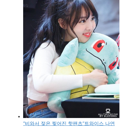
“비와서 젖은 찢어진 핫팬츠”트와이스 나연