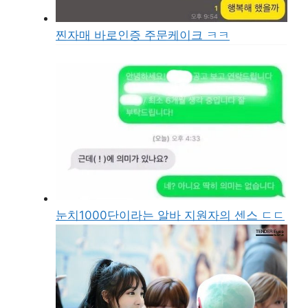
찐자매 바로인증 주문케이크 ㅋㅋ
눈치1000단이라는 알바 지원자의 센스 ㄷㄷ