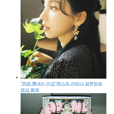
“위엄 뽐내는 미모”에스파 카리나 일본방송
영상 화제