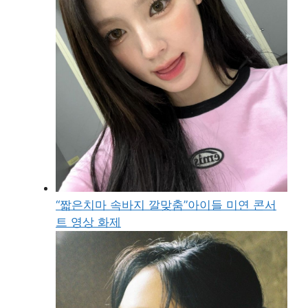
“짧은치마 속바지 깔맞춤”아이들 미연 콘서
트 영상 화제