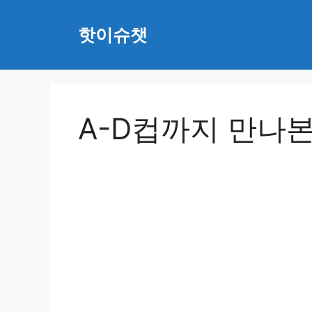
Skip
to
핫이슈챗
content
A-D컵까지 만나본