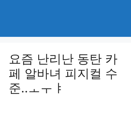
요즘 난리난 동탄 카
페 알바녀 피지컬 수
준..ㅗㅜㅑ