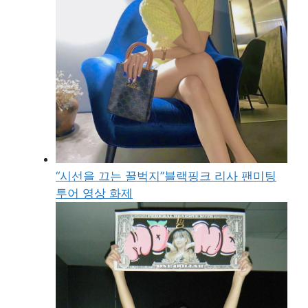
“시선을 끄는 꿀벅지”블랙핑크 리사 팬미팅
투어 영상 화제