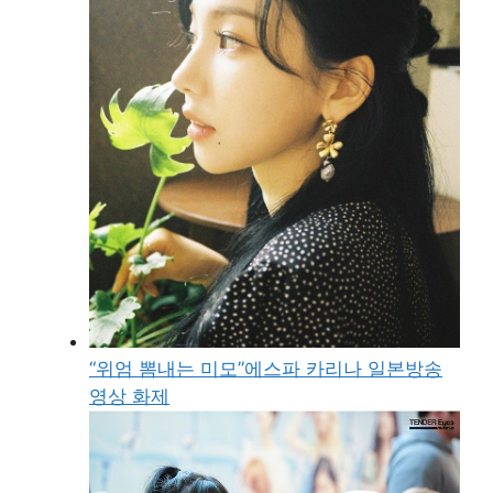
“위엄 뽐내는 미모”에스파 카리나 일본방송
영상 화제