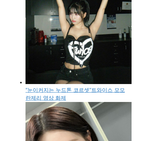
“눈이커지는 누드톤 코르셋”트와이스 모모
란제리 영상 화제