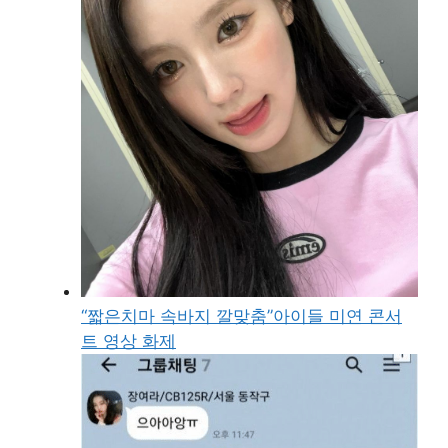
“짧은치마 속바지 깔맞춤”아이들 미연 콘서
트 영상 화제