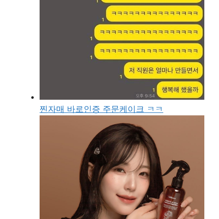
찐자매 바로인증 주문케이크 ㅋㅋ