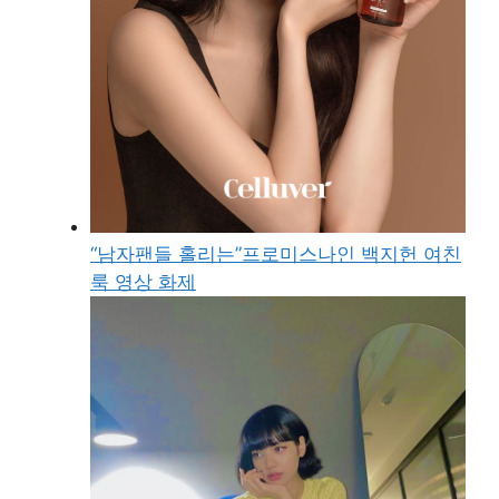
“남자팬들 홀리는”프로미스나인 백지헌 여친
룩 영상 화제