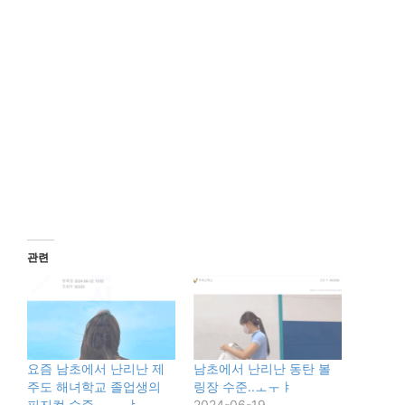
관련
요즘 남초에서 난리난 제
남초에서 난리난 동탄 볼
주도 해녀학교 졸업생의
링장 수준..ㅗㅜㅑ
피지컬 수준..ㅗㅜㅑ
2024-06-19