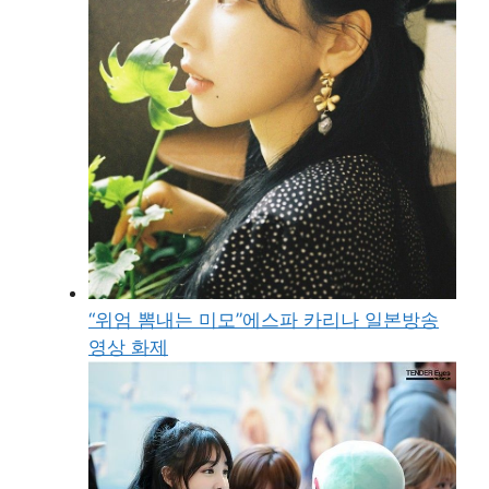
“위엄 뽐내는 미모”에스파 카리나 일본방송
영상 화제