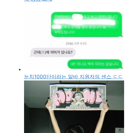
눈치1000단이라는 알바 지원자의 센스 ㄷㄷ