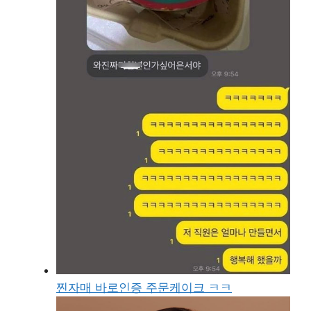
찐자매 바로인증 주문케이크 ㅋㅋ