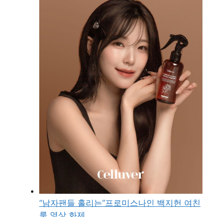
“남자팬들 홀리는”프로미스나인 백지헌 여친
룩 영상 화제