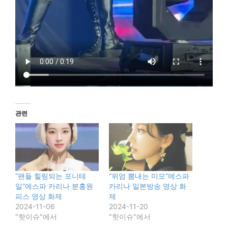
관련
“팬들 힐링되는 포니테
“위엄 뽐내는 미모”에스파
일”에스파 카리나 분홍원
카리나 일본방송 영상 화
피스 영상 화제
제
2024-11-06
2024-11-20
"핫이슈"에서
"핫이슈"에서