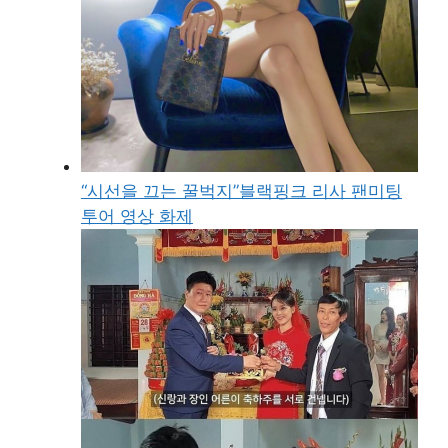
“시선을 끄는 꿀벅지”블랙핑크 리사 팬미팅
투어 영상 화제