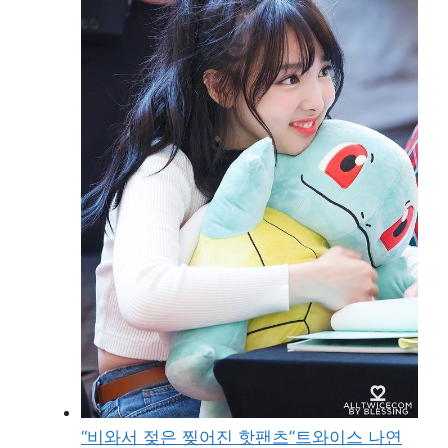
“비와서 젖은 찢어진 핫팬츠”트와이스 나연