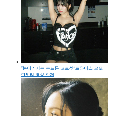
“눈이커지는 누드톤 코르셋”트와이스 모모
란제리 영상 화제