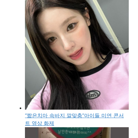
“짧은치마 속바지 깔맞춤”아이들 미연 콘서
트 영상 화제