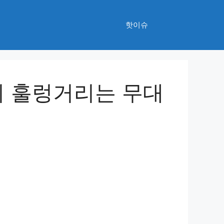
핫이슈
니 훌렁거리는 무대