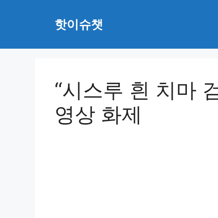
Skip
to
핫이슈챗
content
“시스루 흰 치마
영상 화제