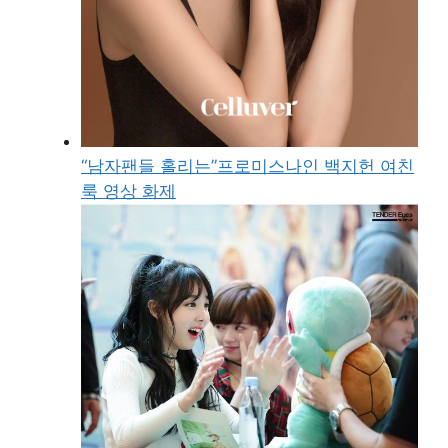
“남자팬들 홀리는”프로미스나인 백지헌 여친
룩 영상 화제