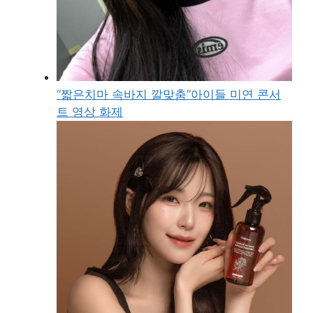
“짧은치마 속바지 깔맞춤”아이들 미연 콘서
트 영상 화제