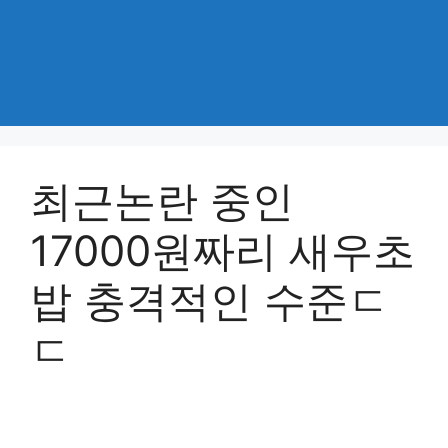
최근논란 중인
17000원짜리 새우초
밥 충격적인 수준ㄷ
ㄷ