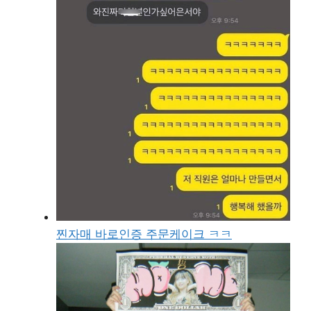
찐자매 바로인증 주문케이크 ㅋㅋ