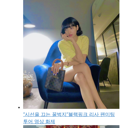
“시선을 끄는 꿀벅지”블랙핑크 리사 팬미팅
투어 영상 화제