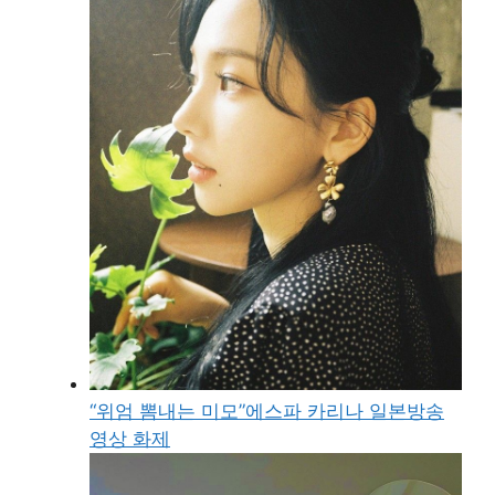
“위엄 뽐내는 미모”에스파 카리나 일본방송
영상 화제