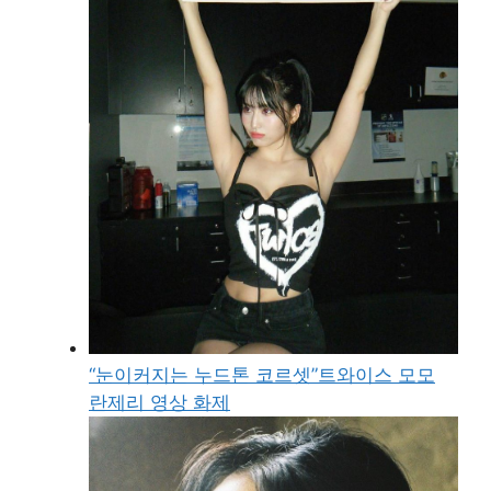
“눈이커지는 누드톤 코르셋”트와이스 모모
란제리 영상 화제