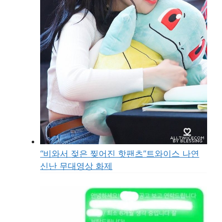
“비와서 젖은 찢어진 핫팬츠”트와이스 나연
신난 무대영상 화제