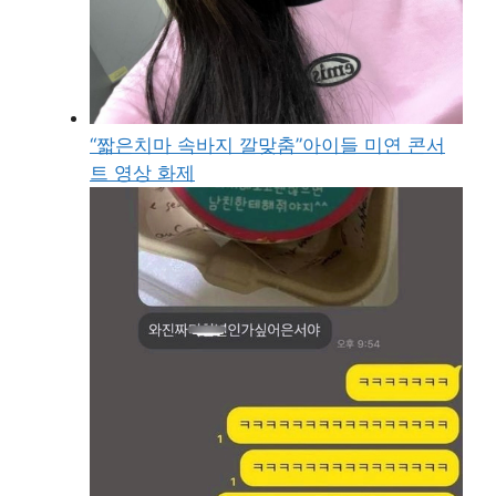
“짧은치마 속바지 깔맞춤”아이들 미연 콘서
트 영상 화제