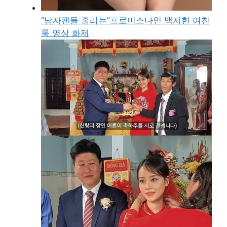
“남자팬들 홀리는”프로미스나인 백지헌 여친
룩 영상 화제