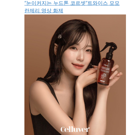
“눈이커지는 누드톤 코르셋”트와이스 모모
란제리 영상 화제