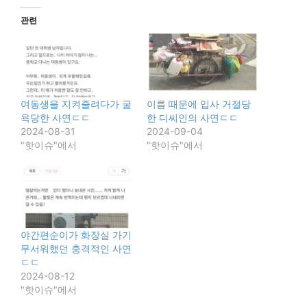
관련
여동생을 지켜줄려다가 굴
이름 때문에 입사 거절당
욕당한 사연ㄷㄷ
한 디씨인의 사연ㄷㄷ
2024-08-31
2024-09-04
"핫이슈"에서
"핫이슈"에서
야간편순이가 화장실 가기
무서워했던 충격적인 사연
ㄷㄷ
2024-08-12
"핫이슈"에서