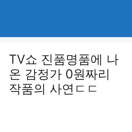
TV쇼 진품명품에 나
온 감정가 0원짜리
작품의 사연ㄷㄷ