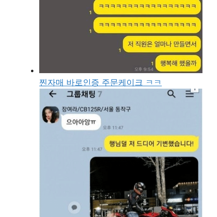
찐자매 바로인증 주문케이크 ㅋㅋ