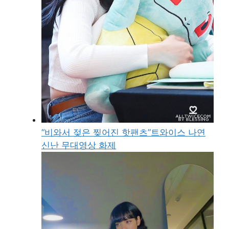
“비와서 젖은 찢어진 핫팬츠”트와이스 나연
신난 무대영상 화제