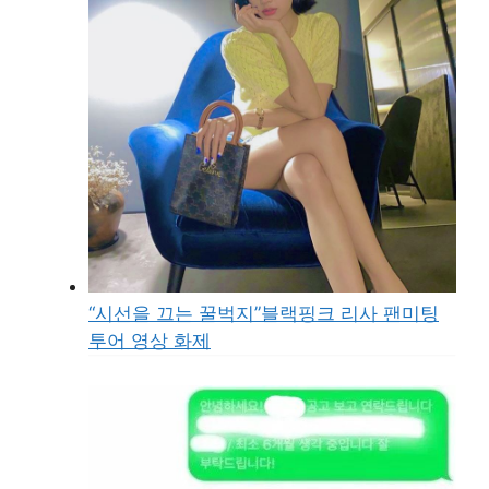
“시선을 끄는 꿀벅지”블랙핑크 리사 팬미팅
투어 영상 화제