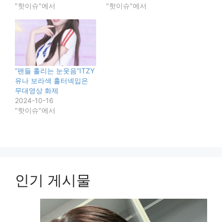
"핫이슈"에서
"핫이슈"에서
“팬들 홀리는 눈웃음”ITZY
유나 보라색 홀터넥입은
무대영상 화제
2024-10-16
"핫이슈"에서
인기 게시물