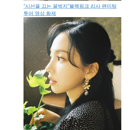
“시선을 끄는 꿀벅지”블랙핑크 리사 팬미팅
투어 영상 화제