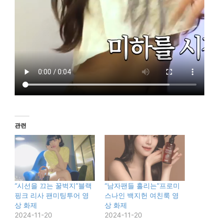
관련
“시선을 끄는 꿀벅지”블랙
“남자팬들 홀리는”프로미
핑크 리사 팬미팅투어 영
스나인 백지헌 여친룩 영
상 화제
상 화제
2024-11-20
2024-11-20