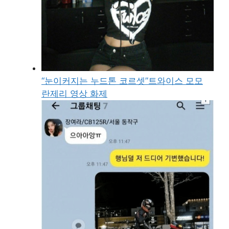
“눈이커지는 누드톤 코르셋”트와이스 모모
란제리 영상 화제