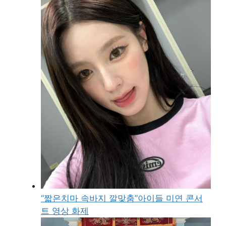
“짧은치마 속바지 깔맞춤”아이들 미연 콘서
트 영상 화제