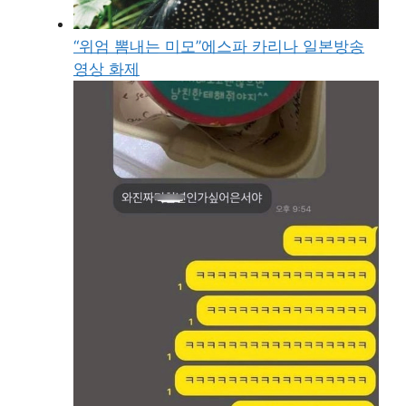
“위엄 뽐내는 미모”에스파 카리나 일본방송
영상 화제