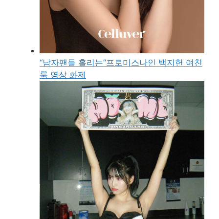
“남자팬들 홀리는”프로미스나인 백지헌 여친
룩 영상 화제