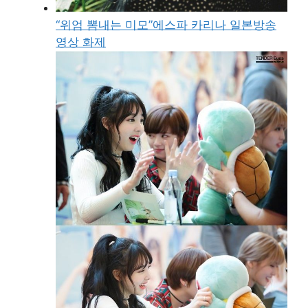
“위엄 뽐내는 미모”에스파 카리나 일본방송
영상 화제