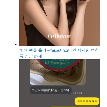
“남자팬들 홀리는”프로미스나인 백지헌 여친
룩 영상 화제