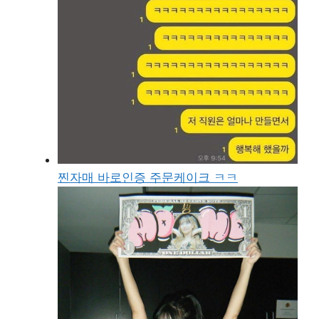
찐자매 바로인증 주문케이크 ㅋㅋ