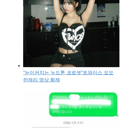
“눈이커지는 누드톤 코르셋”트와이스 모모
란제리 영상 화제