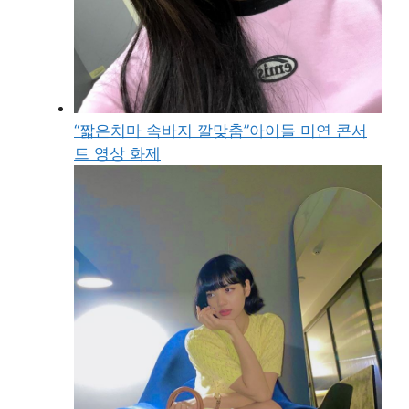
“짧은치마 속바지 깔맞춤”아이들 미연 콘서
트 영상 화제