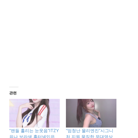
관련
“팬들 홀리는 눈웃음”ITZY
“엄청난 물리엔진”시그니
유나 보라색 홀터넥입은
처 지원 묵직한 무대영상