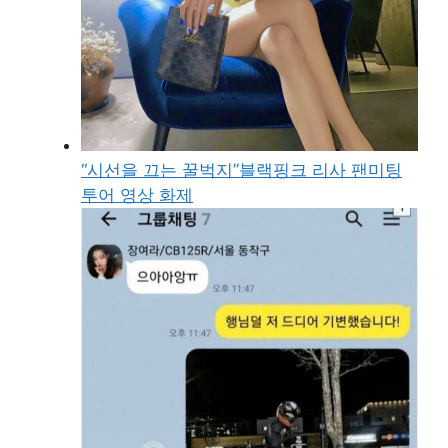
“시선을 끄는 꿀벅지”블랙핑크 리사 팬미팅
투어 영상 화제