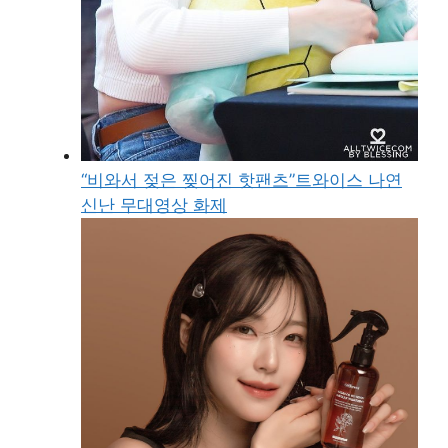
“비와서 젖은 찢어진 핫팬츠”트와이스 나연
신난 무대영상 화제