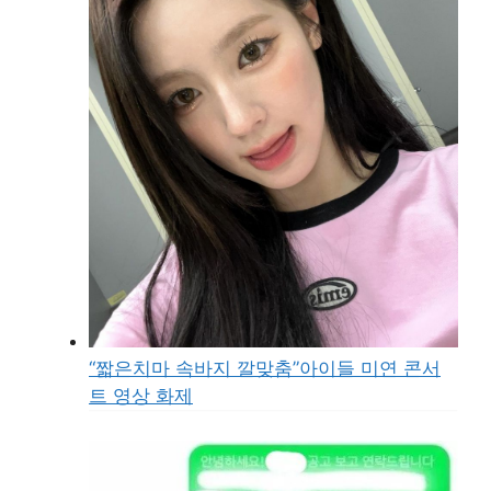
“짧은치마 속바지 깔맞춤”아이들 미연 콘서
트 영상 화제