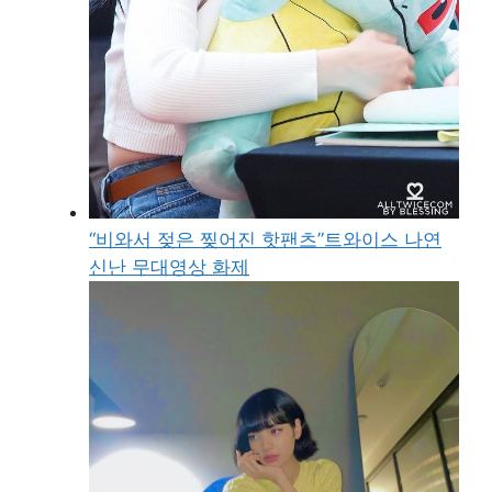
“비와서 젖은 찢어진 핫팬츠”트와이스 나연
신난 무대영상 화제