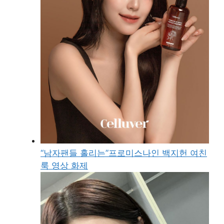
“남자팬들 홀리는”프로미스나인 백지헌 여친
룩 영상 화제