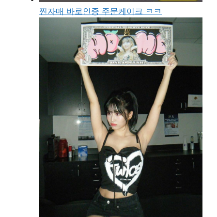
찐자매 바로인증 주문케이크 ㅋㅋ