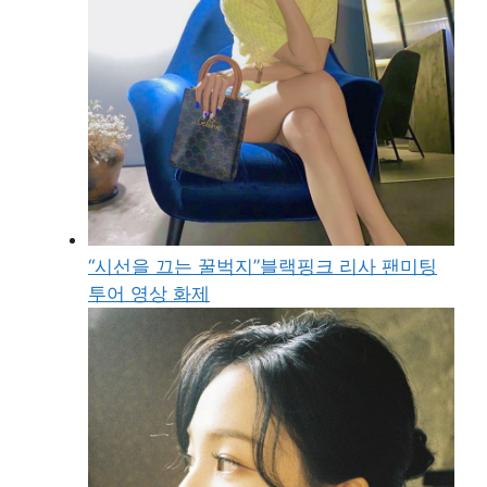
“시선을 끄는 꿀벅지”블랙핑크 리사 팬미팅
투어 영상 화제