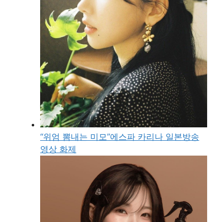
“위엄 뽐내는 미모”에스파 카리나 일본방송
영상 화제