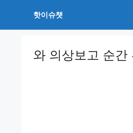
Skip
to
핫이슈챗
content
와 의상보고 순간