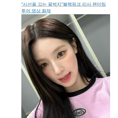
“시선을 끄는 꿀벅지”블랙핑크 리사 팬미팅
투어 영상 화제