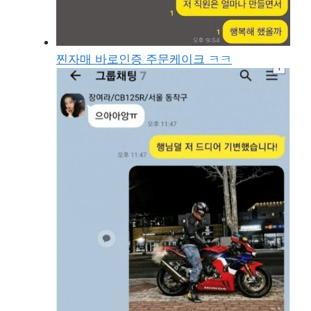
찐자매 바로인증 주문케이크 ㅋㅋ