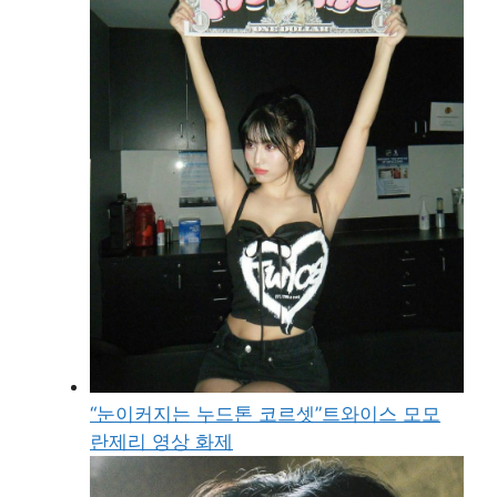
“눈이커지는 누드톤 코르셋”트와이스 모모
란제리 영상 화제