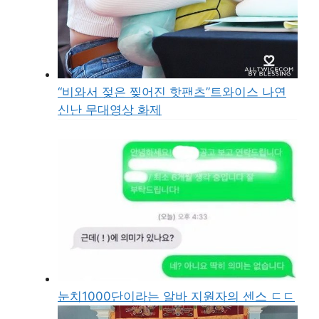
“비와서 젖은 찢어진 핫팬츠”트와이스 나연
신난 무대영상 화제
눈치1000단이라는 알바 지원자의 센스 ㄷㄷ