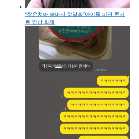
“짧은치마 속바지 깔맞춤”아이들 미연 콘서
트 영상 화제