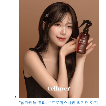
“남자팬들 홀리는”프로미스나인 백지헌 여친