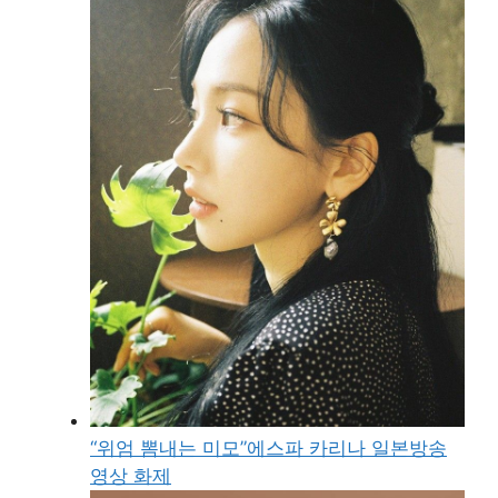
“위엄 뽐내는 미모”에스파 카리나 일본방송
영상 화제