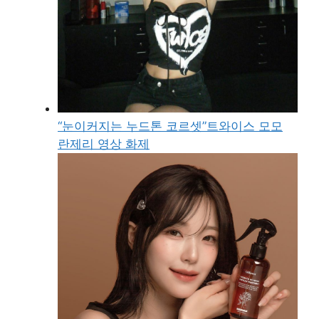
“눈이커지는 누드톤 코르셋”트와이스 모모
란제리 영상 화제