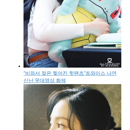
“비와서 젖은 찢어진 핫팬츠”트와이스 나연
신난 무대영상 화제