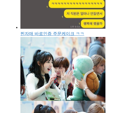
찐자매 바로인증 주문케이크 ㅋㅋ