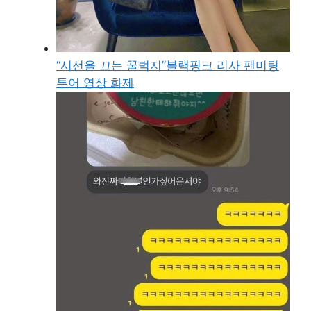
“시선을 끄는 꿀벅지”블랙핑크 리사 팬미팅
투어 영상 화제