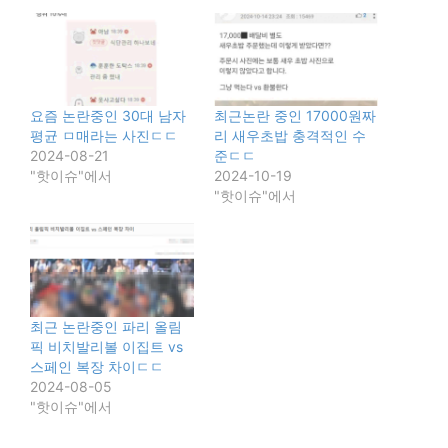
요즘 논란중인 30대 남자
최근논란 중인 17000원짜
평균 ㅁ매라는 사진ㄷㄷ
리 새우초밥 충격적인 수
2024-08-21
준ㄷㄷ
"핫이슈"에서
2024-10-19
"핫이슈"에서
최근 논란중인 파리 올림
픽 비치발리볼 이집트 vs
스페인 복장 차이ㄷㄷ
2024-08-05
"핫이슈"에서