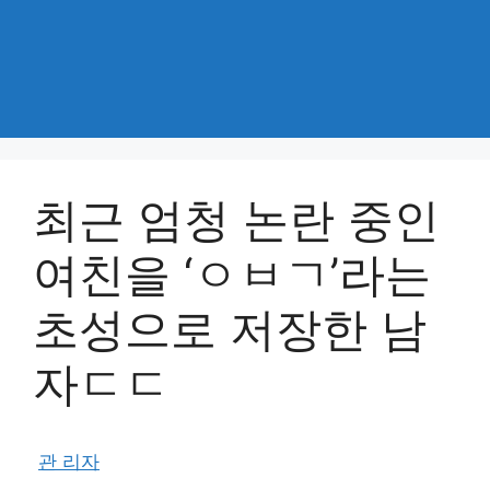
최근 엄청 논란 중인
여친을 ‘ㅇㅂㄱ’라는
초성으로 저장한 남
자ㄷㄷ
관 리자