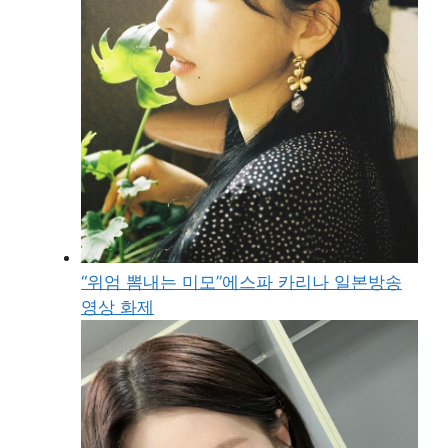
“위엄 뽐내는 미모”에스파 카리나 일본방송
영상 화제