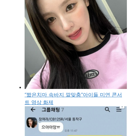
“짧은치마 속바지 깔맞춤”아이들 미연 콘서
트 영상 화제