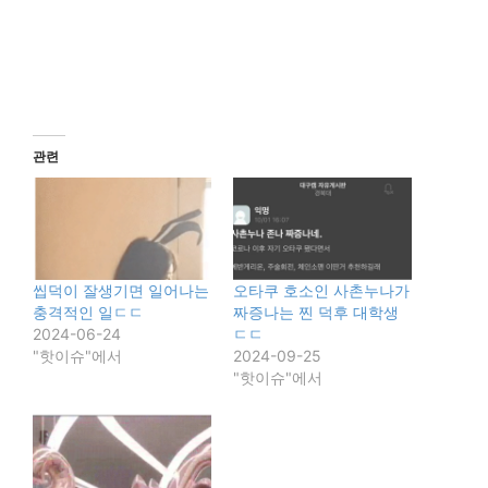
관련
씹덕이 잘생기면 일어나는
오타쿠 호소인 사촌누나가
충격적인 일ㄷㄷ
짜증나는 찐 덕후 대학생
2024-06-24
ㄷㄷ
"핫이슈"에서
2024-09-25
"핫이슈"에서