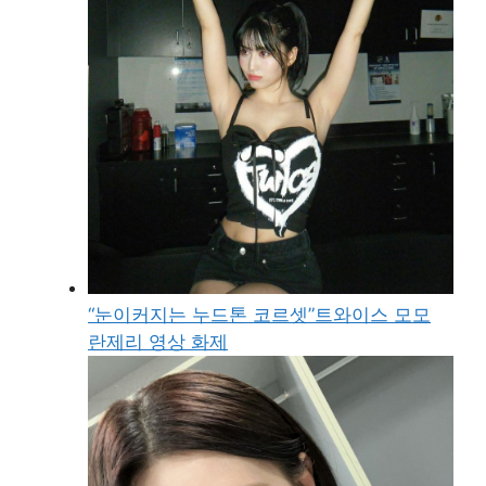
“눈이커지는 누드톤 코르셋”트와이스 모모
란제리 영상 화제