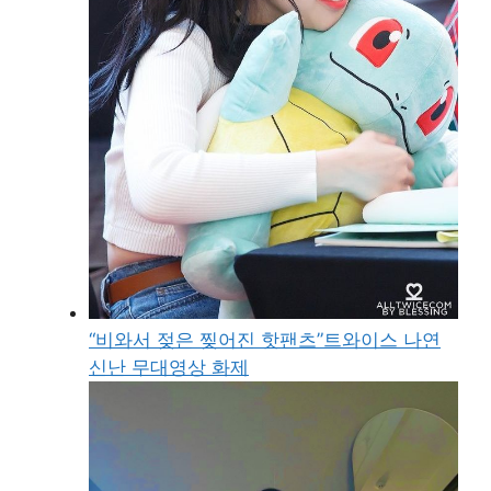
“비와서 젖은 찢어진 핫팬츠”트와이스 나연
신난 무대영상 화제