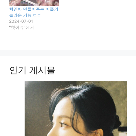
핵인싸 만들어주는 어플의
놀라운 기능 ㄷㄷ
2024-07-01
"핫이슈"에서
인기 게시물