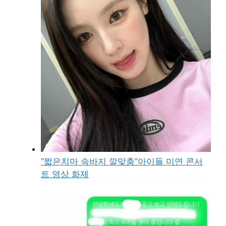
“짧은치마 속바지 깔맞춤”아이들 미연 콘서
트 영상 화제