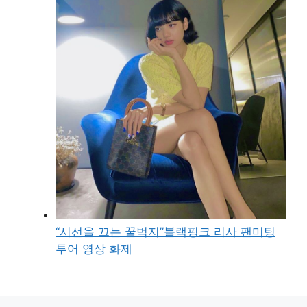
“시선을 끄는 꿀벅지”블랙핑크 리사 팬미팅
투어 영상 화제