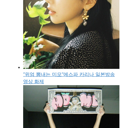
“위엄 뽐내는 미모”에스파 카리나 일본방송
영상 화제