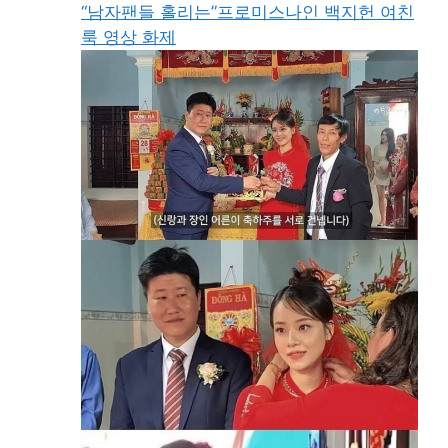
“남자팬들 홀리는”프로미스나인 백지헌 여친
룩 영상 화제