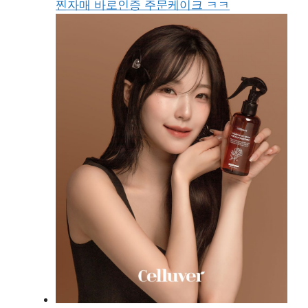
찐자매 바로인증 주문케이크 ㅋㅋ