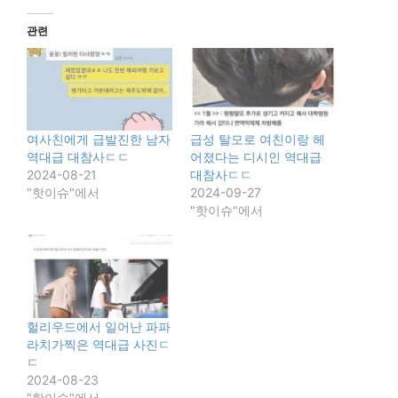
관련
여사친에게 급발진한 남자
급성 탈모로 여친이랑 헤
역대급 대참사ㄷㄷ
어졌다는 디시인 역대급
2024-08-21
대참사ㄷㄷ
"핫이슈"에서
2024-09-27
"핫이슈"에서
헐리우드에서 일어난 파파
라치가찍은 역대급 사진ㄷ
ㄷ
2024-08-23
"핫이슈"에서