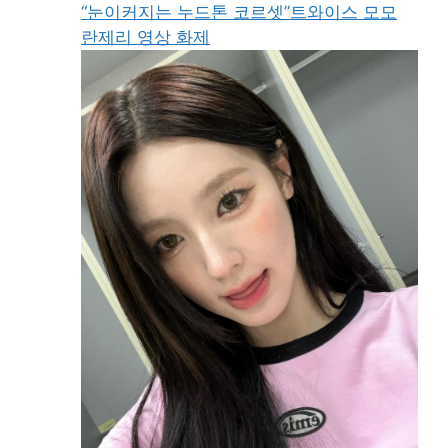
“눈이커지는 누드톤 코르셋”트와이스 모모
란제리 영상 화제