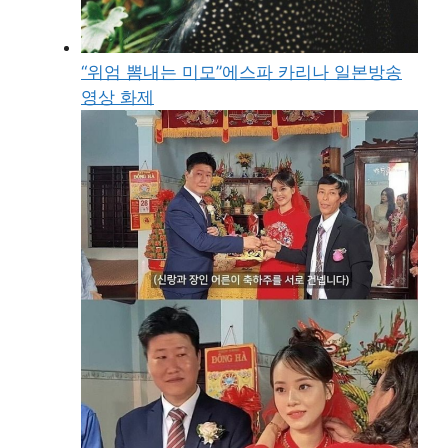
“위엄 뽐내는 미모”에스파 카리나 일본방송
영상 화제