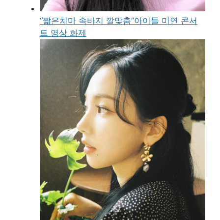
“짧은치마 속바지 깔맞춤”아이들 미연 콘서
트 영상 화제