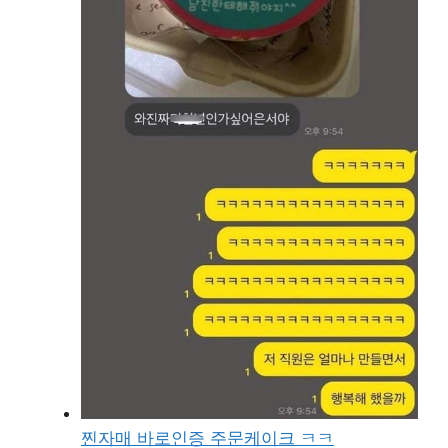
찐자매 바로인증 주문케이크 ㅋㅋ