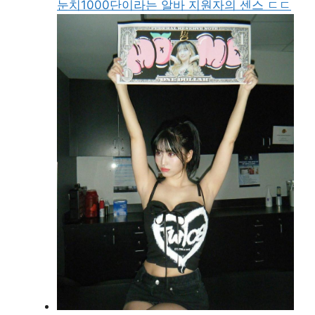
눈치1000단이라는 알바 지원자의 센스 ㄷㄷ