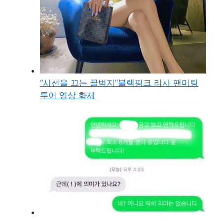
“시선을 끄는 꿀벅지”블랙핑크 리사 팬미팅
투어 영상 화제