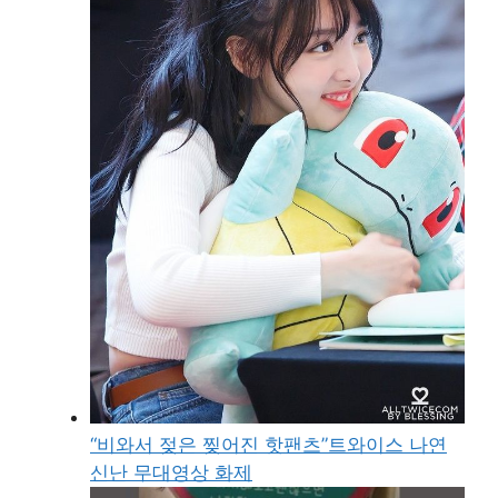
“비와서 젖은 찢어진 핫팬츠”트와이스 나연
신난 무대영상 화제