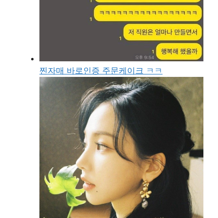
찐자매 바로인증 주문케이크 ㅋㅋ