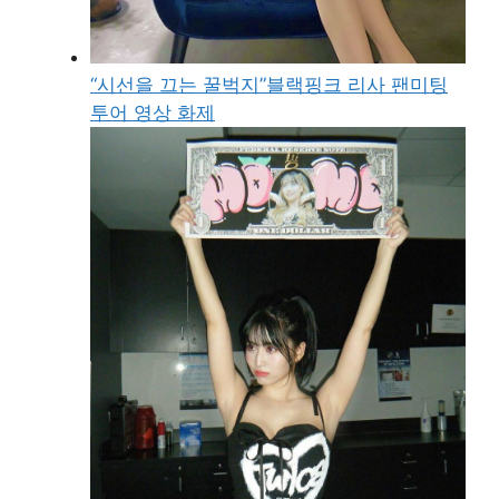
“시선을 끄는 꿀벅지”블랙핑크 리사 팬미팅
투어 영상 화제