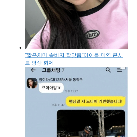
“짧은치마 속바지 깔맞춤”아이들 미연 콘서
트 영상 화제