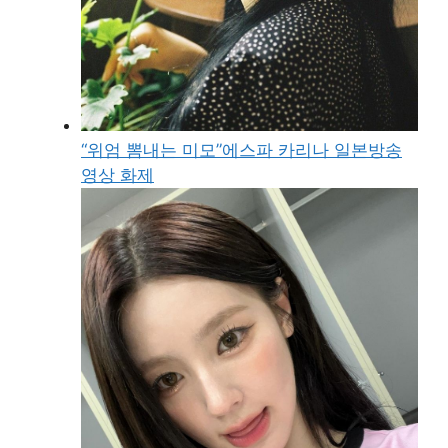
“위엄 뽐내는 미모”에스파 카리나 일본방송
영상 화제