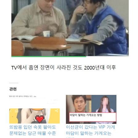
관련
뜨밤용 입던 속옷 팔아도
이선균이 갔다는 VIP 가게
문제없는 당근 매물 수준
마담이 말하는 가게오는