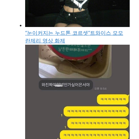
“눈이커지는 누드톤 코르셋”트와이스 모모
란제리 영상 화제