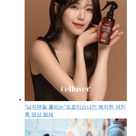
“남자팬들 홀리는”프로미스나인 백지헌 여친
룩 영상 화제