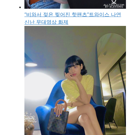
“비와서 젖은 찢어진 핫팬츠”트와이스 나연
신난 무대영상 화제