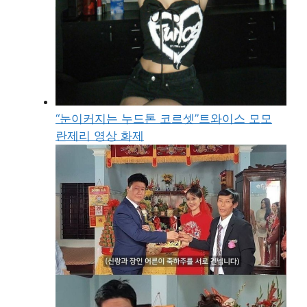
“눈이커지는 누드톤 코르셋”트와이스 모모
란제리 영상 화제