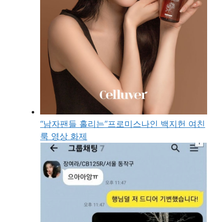
“남자팬들 홀리는”프로미스나인 백지헌 여친
룩 영상 화제