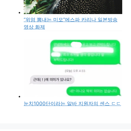
“위엄 뽐내는 미모”에스파 카리나 일본방송
영상 화제
눈치1000단이라는 알바 지원자의 센스 ㄷㄷ