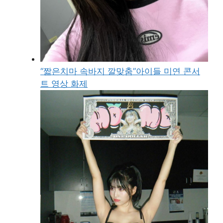
“짧은치마 속바지 깔맞춤”아이들 미연 콘서
트 영상 화제