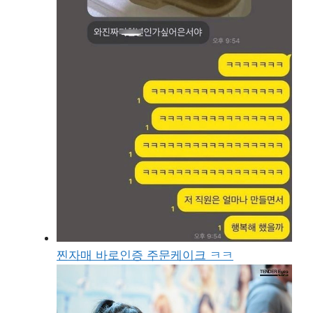
찐자매 바로인증 주문케이크 ㅋㅋ