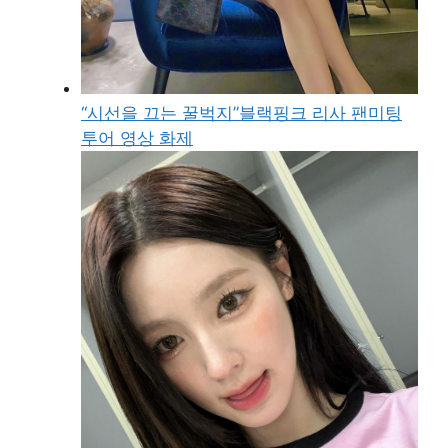
“시선을 끄는 꿀벅지”블랙핑크 리사 팬미팅
투어 영상 화제