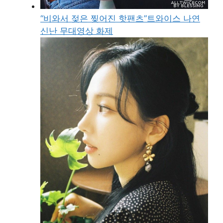
“비와서 젖은 찢어진 핫팬츠”트와이스 나연
신난 무대영상 화제