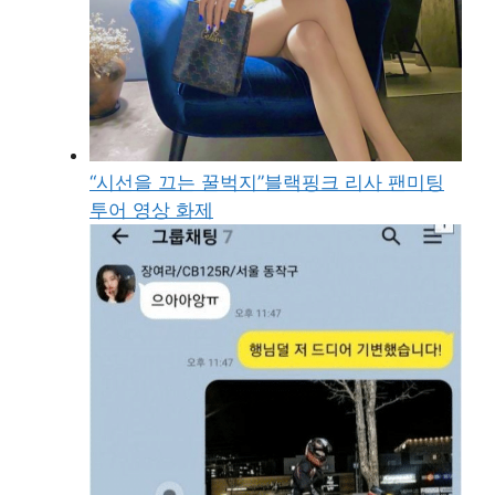
“시선을 끄는 꿀벅지”블랙핑크 리사 팬미팅
투어 영상 화제