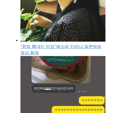
“위엄 뽐내는 미모”에스파 카리나 일본방송
영상 화제