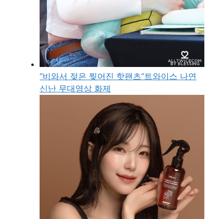
“비와서 젖은 찢어진 핫팬츠”트와이스 나연
신난 무대영상 화제