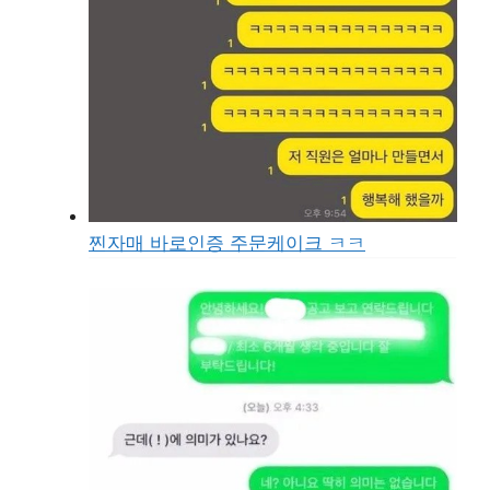
찐자매 바로인증 주문케이크 ㅋㅋ