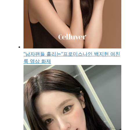
“남자팬들 홀리는”프로미스나인 백지헌 여친
룩 영상 화제