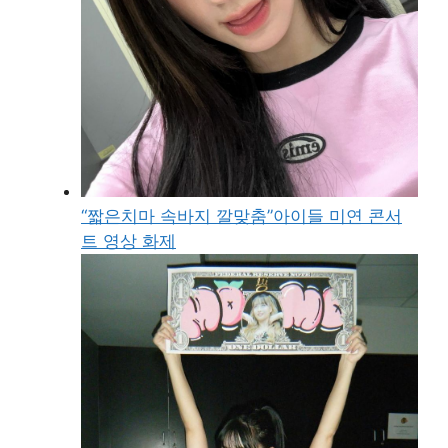
“짧은치마 속바지 깔맞춤”아이들 미연 콘서
트 영상 화제