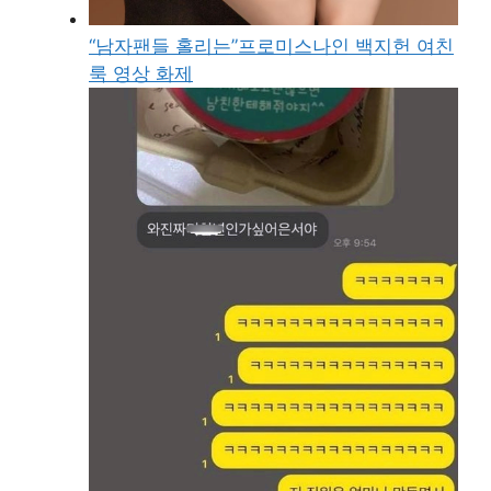
“남자팬들 홀리는”프로미스나인 백지헌 여친
룩 영상 화제