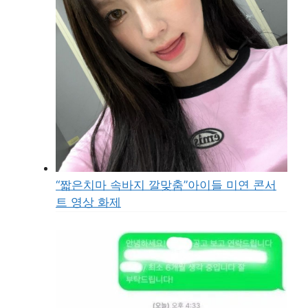
“짧은치마 속바지 깔맞춤”아이들 미연 콘서
트 영상 화제