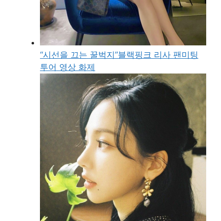
“시선을 끄는 꿀벅지”블랙핑크 리사 팬미팅
투어 영상 화제