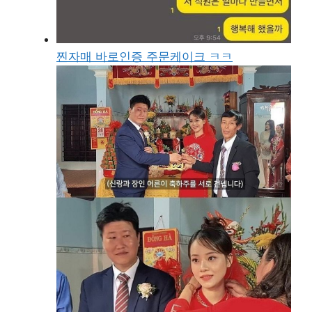
찐자매 바로인증 주문케이크 ㅋㅋ