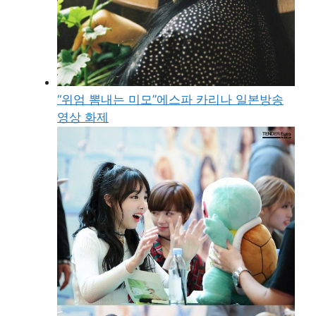
“위엄 뽐내는 미모”에스파 카리나 일본방송
영상 화제