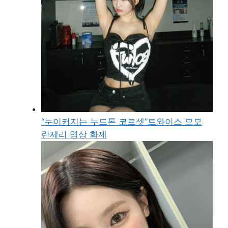
“눈이커지는 누드톤 코르셋”트와이스 모모
란제리 영상 화제