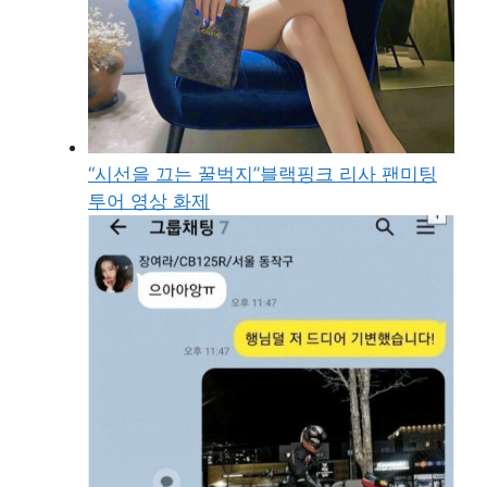
“시선을 끄는 꿀벅지”블랙핑크 리사 팬미팅
투어 영상 화제