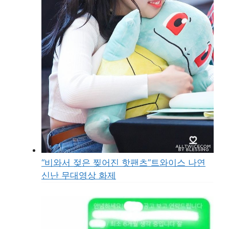
“비와서 젖은 찢어진 핫팬츠”트와이스 나연
신난 무대영상 화제