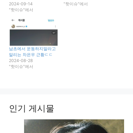
2024-09-14
"핫이슈"에서
"핫이슈"에서
남초에서 운동하지말라고
말리는 차은우 근황ㄷㄷ
2024-08-28
"핫이슈"에서
인기 게시물