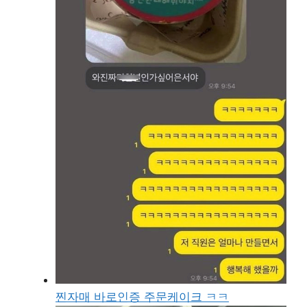
찐자매 바로인증 주문케이크 ㅋㅋ