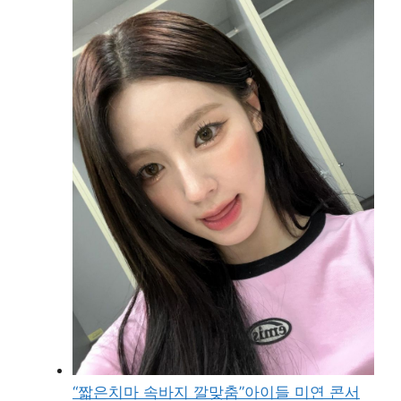
“짧은치마 속바지 깔맞춤”아이들 미연 콘서