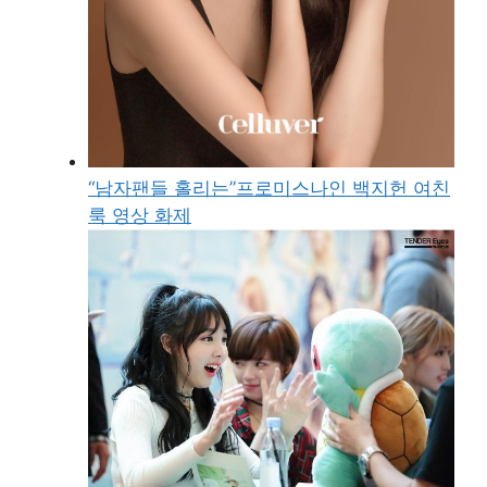
“남자팬들 홀리는”프로미스나인 백지헌 여친
룩 영상 화제