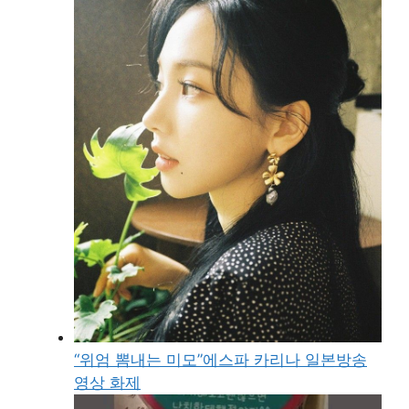
“위엄 뽐내는 미모”에스파 카리나 일본방송
영상 화제