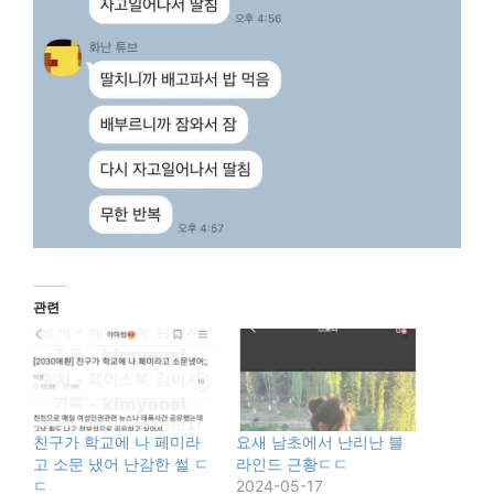
관련
친구가 학교에 나 페미라
요새 남초에서 난리난 블
고 소문 냈어 난감한 썰 ㄷ
라인드 근황ㄷㄷ
ㄷ
2024-05-17