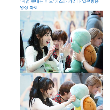
“위엄 뽐내는 미모”에스파 카리나 일본방송
영상 화제