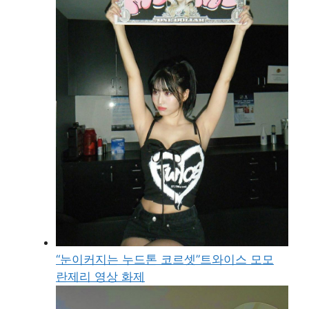
“눈이커지는 누드톤 코르셋”트와이스 모모
란제리 영상 화제