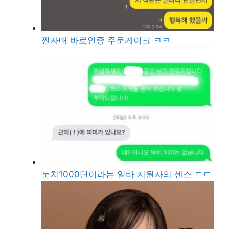
찐자매 바로인증 주문케이크 ㅋㅋ
눈치1000단이라는 알바 지원자의 센스 ㄷㄷ