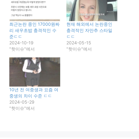
최근논란 중인 17000원짜
현재 해외에서 논란중인
리 새우초밥 충격적인 수
충격적인 자만추 스타일
준ㄷㄷ
ㄷㄷ
2024-10-19
2024-05-15
"핫이슈"에서
"핫이슈"에서
10년 전 여중생과 요즘 여
중생의 차이 수준 ㄷㄷ
2024-05-29
"핫이슈"에서