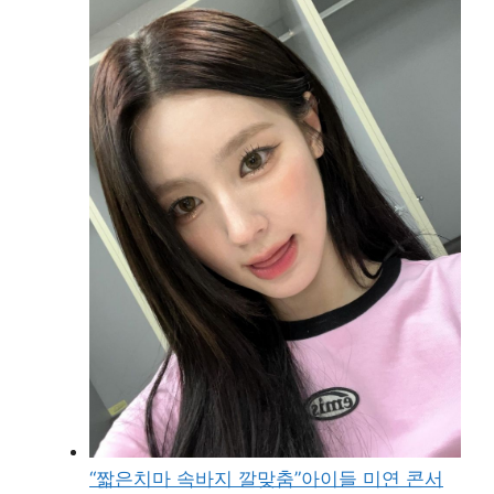
“짧은치마 속바지 깔맞춤”아이들 미연 콘서