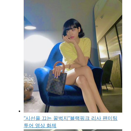
“시선을 끄는 꿀벅지”블랙핑크 리사 팬미팅
투어 영상 화제