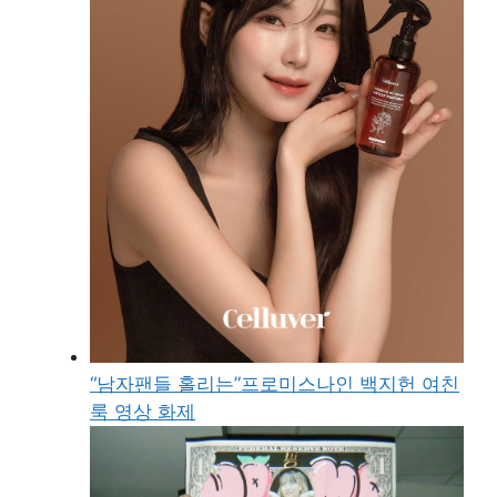
“남자팬들 홀리는”프로미스나인 백지헌 여친
룩 영상 화제