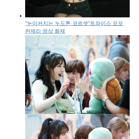
“눈이커지는 누드톤 코르셋”트와이스 모모
란제리 영상 화제