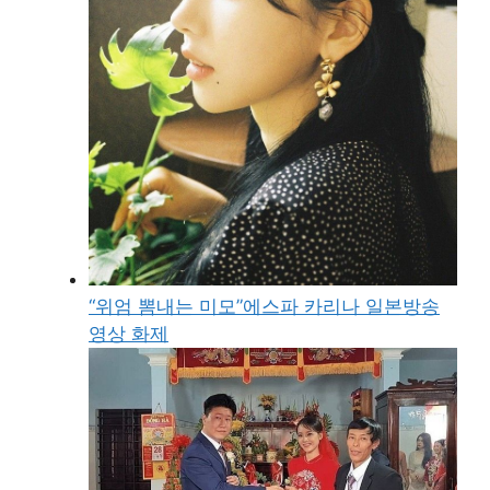
“위엄 뽐내는 미모”에스파 카리나 일본방송
영상 화제