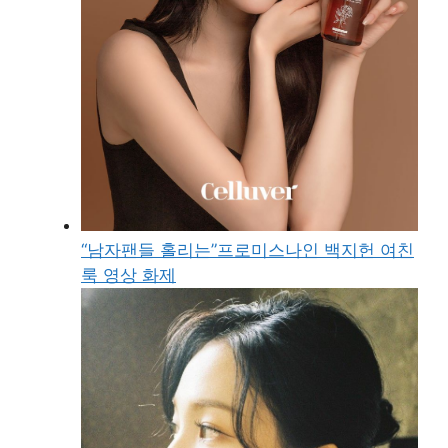
“남자팬들 홀리는”프로미스나인 백지헌 여친
룩 영상 화제