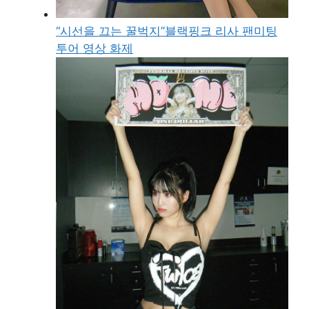
“시선을 끄는 꿀벅지”블랙핑크 리사 팬미팅
투어 영상 화제