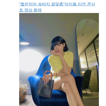
“짧은치마 속바지 깔맞춤”아이들 미연 콘서
트 영상 화제