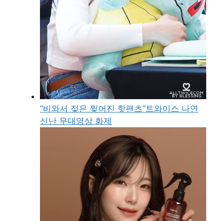
“비와서 젖은 찢어진 핫팬츠”트와이스 나연
신난 무대영상 화제