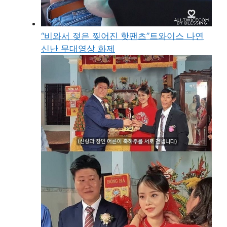
“비와서 젖은 찢어진 핫팬츠”트와이스 나연
신난 무대영상 화제