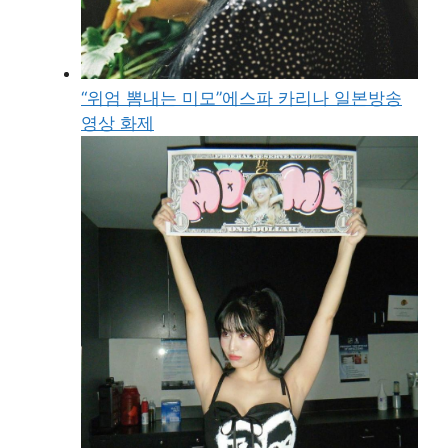
“위엄 뽐내는 미모”에스파 카리나 일본방송
영상 화제