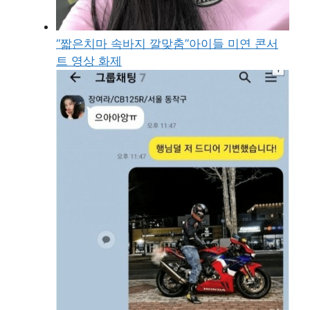
“짧은치마 속바지 깔맞춤”아이들 미연 콘서
트 영상 화제