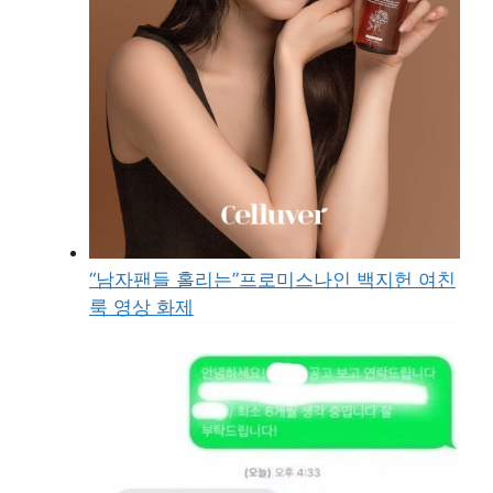
“남자팬들 홀리는”프로미스나인 백지헌 여친
룩 영상 화제