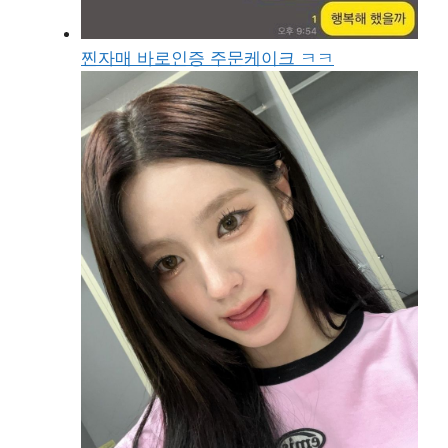
찐자매 바로인증 주문케이크 ㅋㅋ