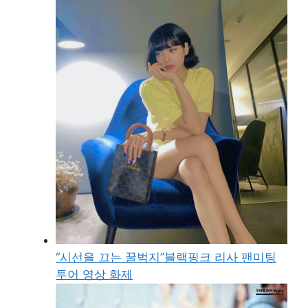
“시선을 끄는 꿀벅지”블랙핑크 리사 팬미팅
투어 영상 화제