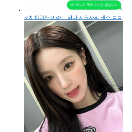
눈치1000단이라는 알바 지원자의 센스 ㄷㄷ