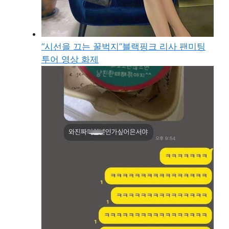
“시선을 끄는 꿀벅지”블랙핑크 리사 팬미팅
투어 영상 화제