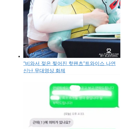
“비와서 젖은 찢어진 핫팬츠”트와이스 나연
신난 무대영상 화제