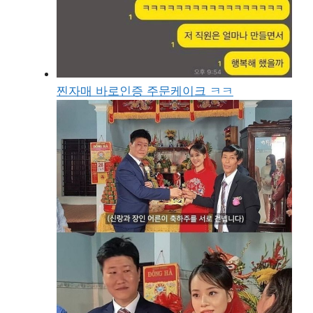
찐자매 바로인증 주문케이크 ㅋㅋ