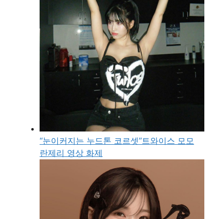
“눈이커지는 누드톤 코르셋”트와이스 모모
란제리 영상 화제