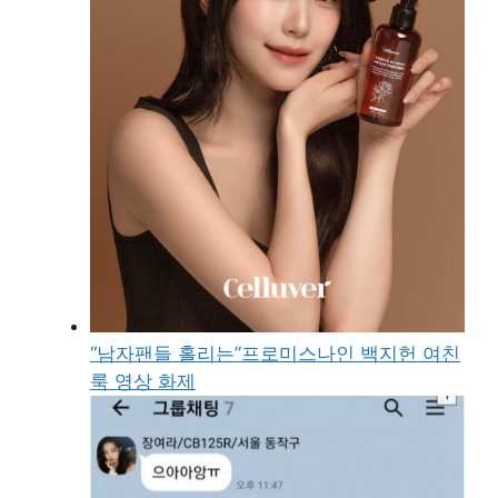
“남자팬들 홀리는”프로미스나인 백지헌 여친
룩 영상 화제