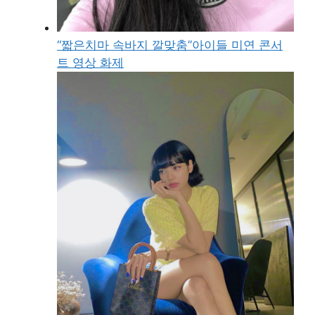
“짧은치마 속바지 깔맞춤”아이들 미연 콘서
트 영상 화제