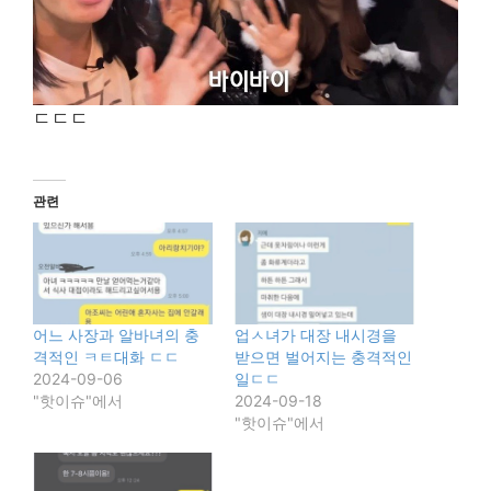
ㄷㄷㄷ
관련
어느 사장과 알바녀의 충
업ㅅ녀가 대장 내시경을
격적인 ㅋㅌ대화 ㄷㄷ
받으면 벌어지는 충격적인
2024-09-06
일ㄷㄷ
"핫이슈"에서
2024-09-18
"핫이슈"에서