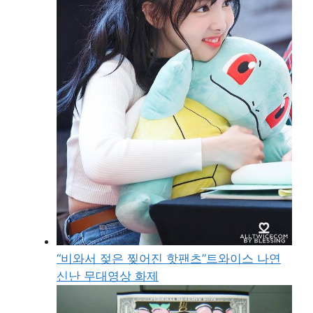
“비와서 젖은 찢어진 핫팬츠”트와이스 나연
신난 무대영상 화제