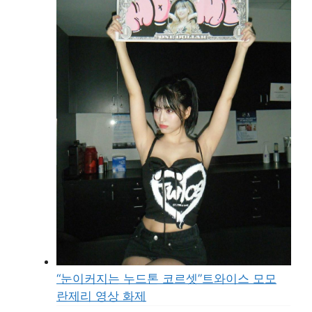
“눈이커지는 누드톤 코르셋”트와이스 모모
란제리 영상 화제