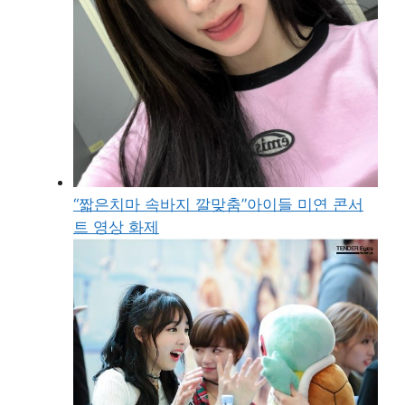
“짧은치마 속바지 깔맞춤”아이들 미연 콘서
트 영상 화제