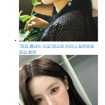
“위엄 뽐내는 미모”에스파 카리나 일본방송
영상 화제