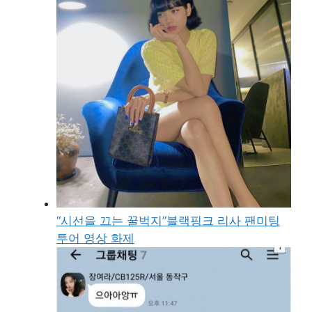
“시선을 끄는 꿀벅지”블랙핑크 리사 팬미팅
투어 영상 화제