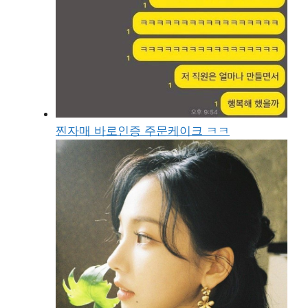
찐자매 바로인증 주문케이크 ㅋㅋ