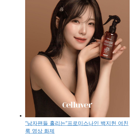
“남자팬들 홀리는”프로미스나인 백지헌 여친
룩 영상 화제