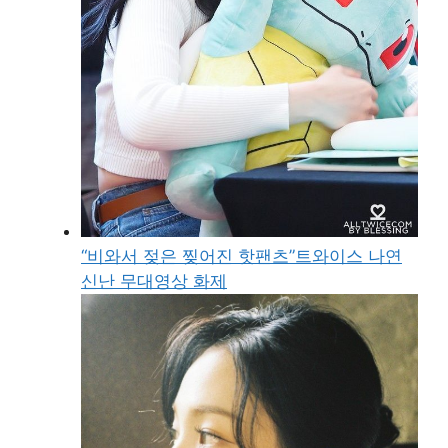
“비와서 젖은 찢어진 핫팬츠”트와이스 나연
신난 무대영상 화제