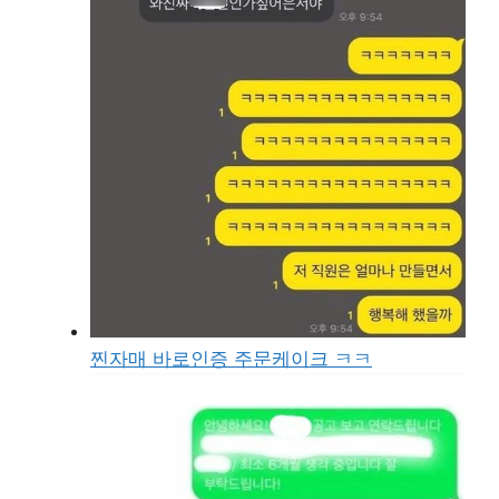
찐자매 바로인증 주문케이크 ㅋㅋ