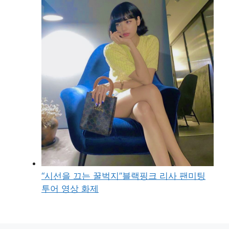
“시선을 끄는 꿀벅지”블랙핑크 리사 팬미팅
투어 영상 화제