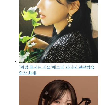
“위엄 뽐내는 미모”에스파 카리나 일본방송
영상 화제