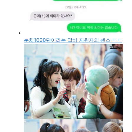
눈치1000단이라는 알바 지원자의 센스 ㄷㄷ