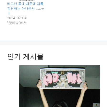
타고난 몸매 때문에 괴롭
힘당하는 아나운서 ..ㅗㅜ
ㅑ
2024-07-04
"핫이슈"에서
인기 게시물