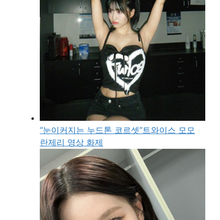
“눈이커지는 누드톤 코르셋”트와이스 모모
란제리 영상 화제