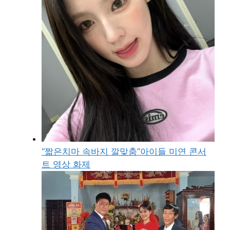
“짧은치마 속바지 깔맞춤”아이들 미연 콘서
트 영상 화제