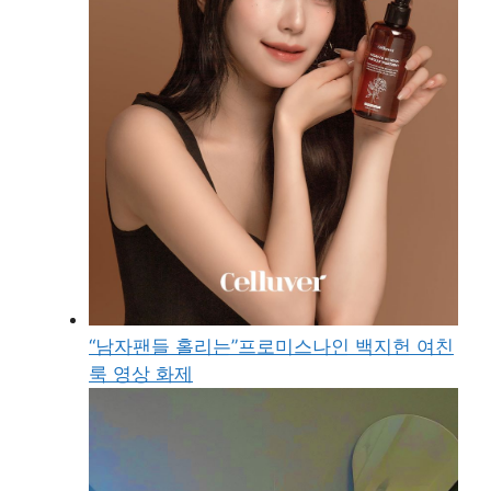
“남자팬들 홀리는”프로미스나인 백지헌 여친
룩 영상 화제