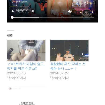
관련
ㅇㅎ) 트위치 여캠이 영구
경찰한테 체포 당하는 서
정지를 먹은 이유.gif
동탄 눈나 ..ㅗㅜㅑ
2023-08-16
2024-07-27
"핫이슈"에서
"핫이슈"에서