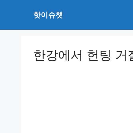
Skip
to
핫이슈챗
content
한강에서 헌팅 거