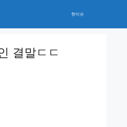
핫이슈
인 결말ㄷㄷ