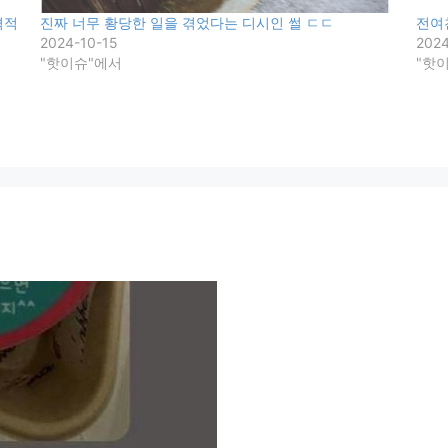
격적
진짜 너무 황당한 일을 겪었다는 디시인 썰 ㄷㄷ
전여
2024-10-15
202
"핫이슈"에서
"핫