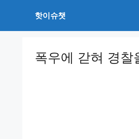
Skip
to
핫이슈챗
content
폭우에 갇혀 경찰