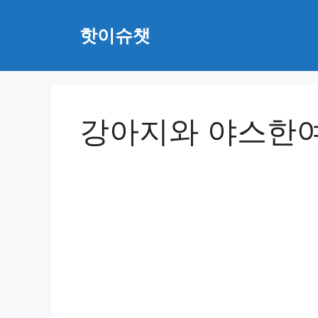
Skip
to
핫이슈챗
content
강아지와 야스한여