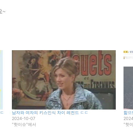
ㄷㄷ
남자와 여자의 키스인식 차이 레전드 ㄷㄷ
핥으
2024-10-07
202
"핫이슈"에서
"핫