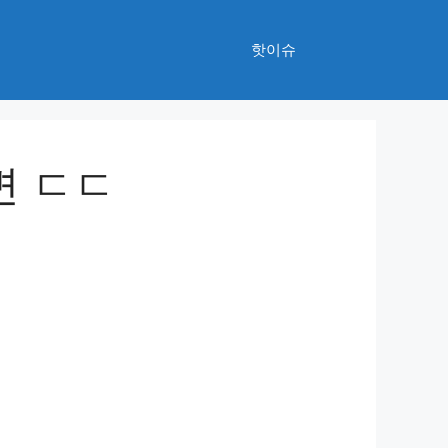
핫이슈
변 ㄷㄷ