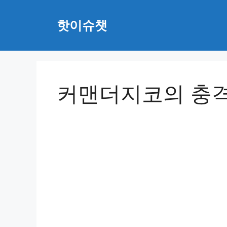
Skip
to
핫이슈챗
content
커맨더지코의 충격