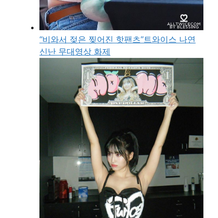
“비와서 젖은 찢어진 핫팬츠”트와이스 나연
신난 무대영상 화제