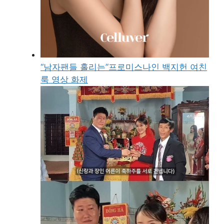
“남자팬들 홀리는”프로미스나인 백지헌 여친
룩 영상 화제