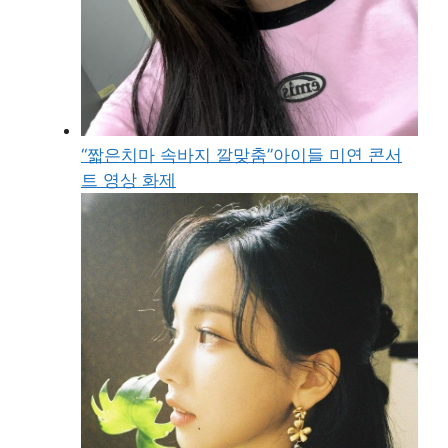
“짧은치마 속바지 깔맞춤”아이들 미연 콘서
트 영상 화제