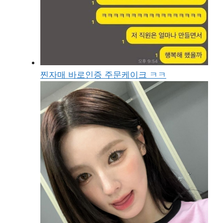
찐자매 바로인증 주문케이크 ㅋㅋ