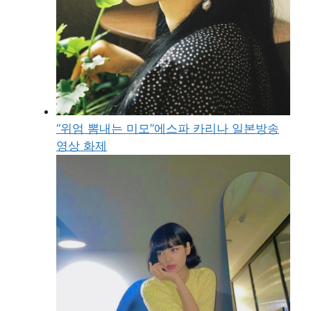
“위엄 뽐내는 미모”에스파 카리나 일본방송
영상 화제