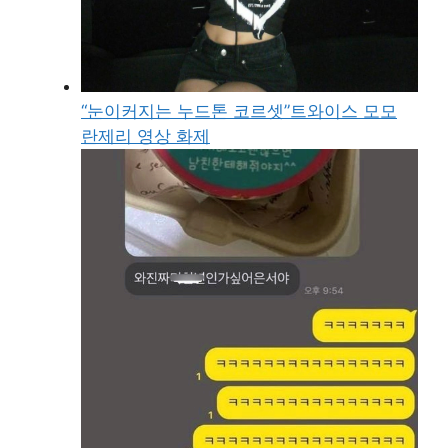
“눈이커지는 누드톤 코르셋”트와이스 모모
란제리 영상 화제