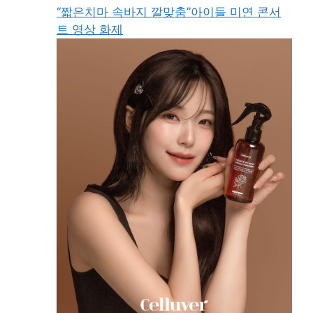
“짧은치마 속바지 깔맞춤”아이들 미연 콘서
트 영상 화제