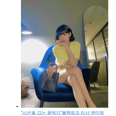
“시선을 끄는 꿀벅지”블랙핑크 리사 팬미팅