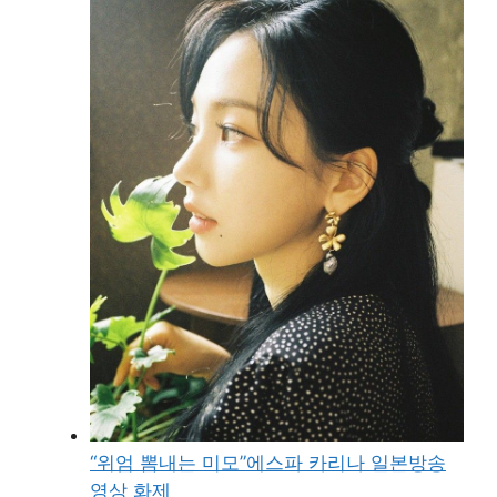
“위엄 뽐내는 미모”에스파 카리나 일본방송
영상 화제