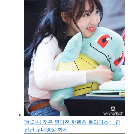
“비와서 젖은 찢어진 핫팬츠”트와이스 나연
신난 무대영상 화제