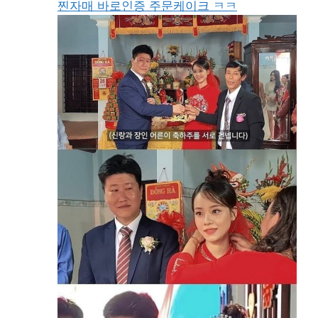
찐자매 바로인증 주문케이크 ㅋㅋ