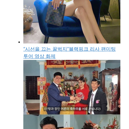
“시선을 끄는 꿀벅지”블랙핑크 리사 팬미팅
투어 영상 화제