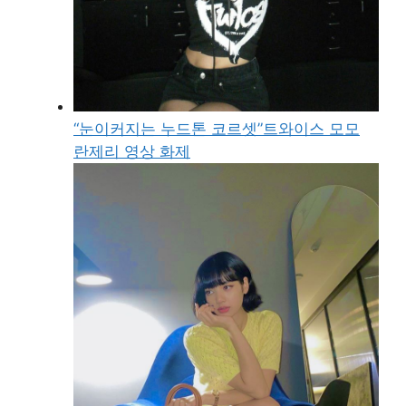
“눈이커지는 누드톤 코르셋”트와이스 모모
란제리 영상 화제