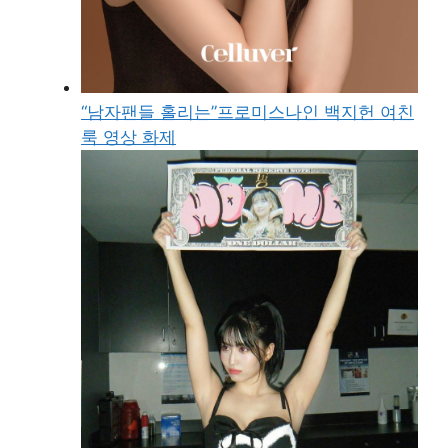
“남자팬들 홀리는”프로미스나인 백지헌 여친
룩 영상 화제