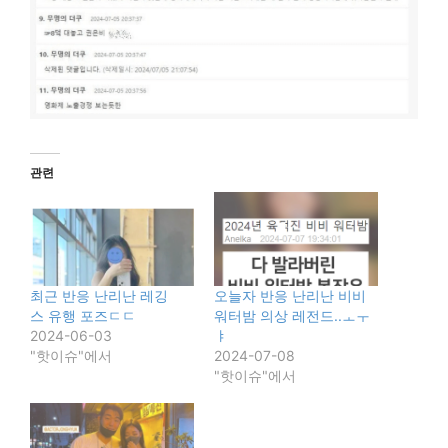
관련
최근 반응 난리난 레깅
오늘자 반응 난리난 비비
스 유행 포즈ㄷㄷ
워터밤 의상 레전드..ㅗㅜ
2024-06-03
ㅑ
"핫이슈"에서
2024-07-08
"핫이슈"에서