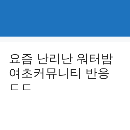
요즘 난리난 워터밤
여초커뮤니티 반응
ㄷㄷ