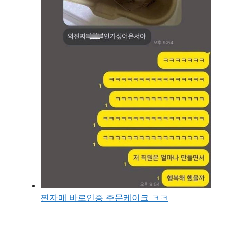
찐자매 바로인증 주문케이크 ㅋㅋ