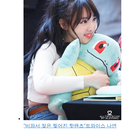
“비와서 젖은 찢어진 핫팬츠”트와이스 나연