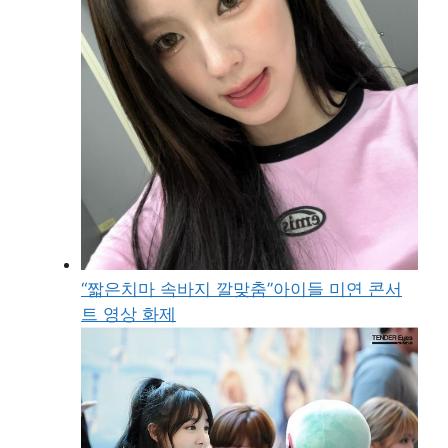
“짧은치마 속바지 깔맞춤”아이들 미연 콘서
트 영상 화제