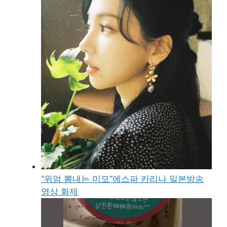
“위엄 뽐내는 미모”에스파 카리나 일본방송
영상 화제