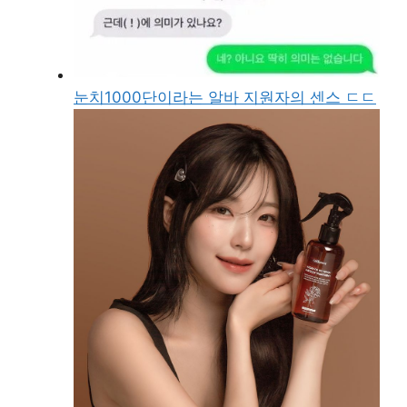
눈치1000단이라는 알바 지원자의 센스 ㄷㄷ