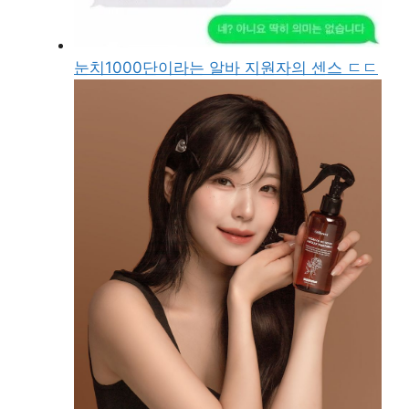
눈치1000단이라는 알바 지원자의 센스 ㄷㄷ