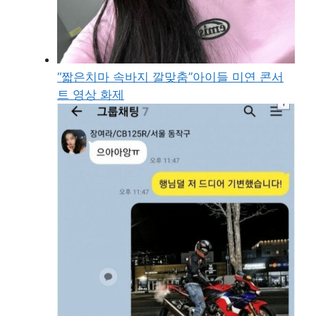
“짧은치마 속바지 깔맞춤”아이들 미연 콘서
트 영상 화제