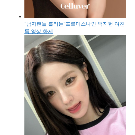
“남자팬들 홀리는”프로미스나인 백지헌 여친
룩 영상 화제