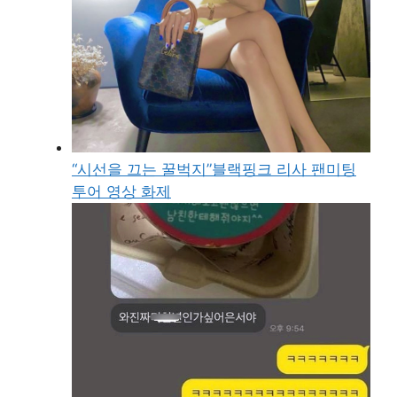
“시선을 끄는 꿀벅지”블랙핑크 리사 팬미팅
투어 영상 화제