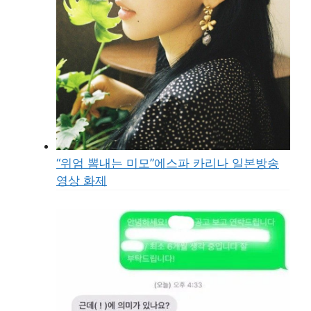
“위엄 뽐내는 미모”에스파 카리나 일본방송
영상 화제