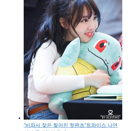
“비와서 젖은 찢어진 핫팬츠”트와이스 나연