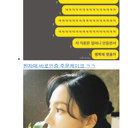
찐자매 바로인증 주문케이크 ㅋㅋ