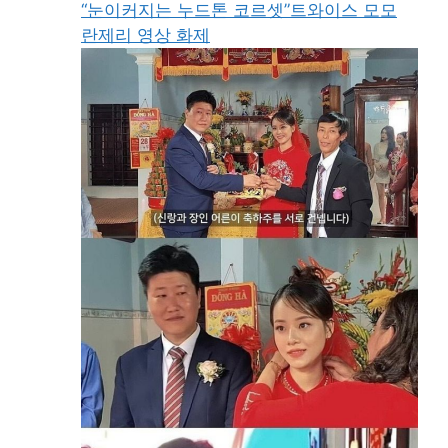
“눈이커지는 누드톤 코르셋”트와이스 모모
란제리 영상 화제