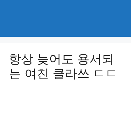
항상 늦어도 용서되
는 여친 클라쓰 ㄷㄷ