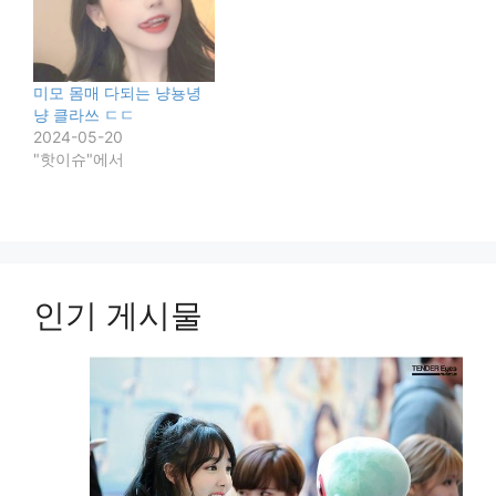
미모 몸매 다되는 냥뇽녕
냥 클라쓰 ㄷㄷ
2024-05-20
"핫이슈"에서
인기 게시물