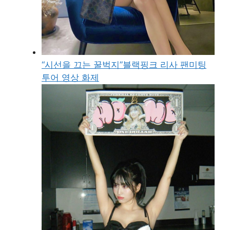
“시선을 끄는 꿀벅지”블랙핑크 리사 팬미팅
투어 영상 화제