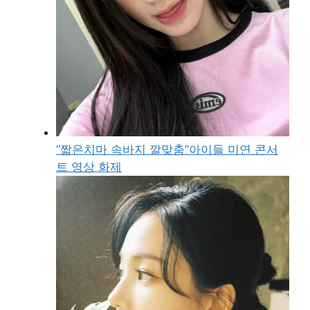
“짧은치마 속바지 깔맞춤”아이들 미연 콘서
트 영상 화제