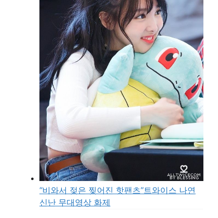
“비와서 젖은 찢어진 핫팬츠”트와이스 나연
신난 무대영상 화제