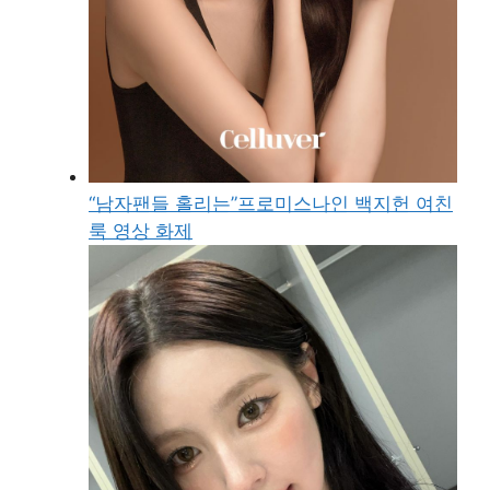
“남자팬들 홀리는”프로미스나인 백지헌 여친
룩 영상 화제