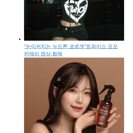
“눈이커지는 누드톤 코르셋”트와이스 모모
란제리 영상 화제