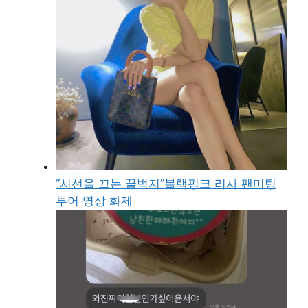
“시선을 끄는 꿀벅지”블랙핑크 리사 팬미팅
투어 영상 화제