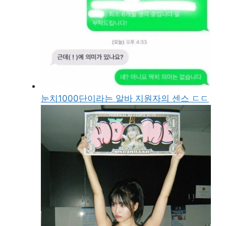
눈치1000단이라는 알바 지원자의 센스 ㄷㄷ