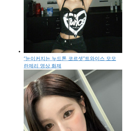
“눈이커지는 누드톤 코르셋”트와이스 모모
란제리 영상 화제