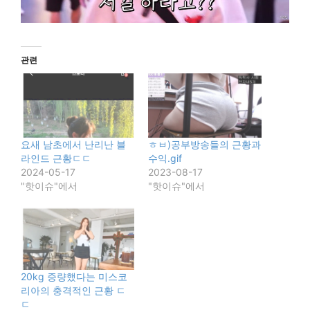
관련
요새 남초에서 난리난 블
ㅎㅂ)공부방송들의 근황과
라인드 근황ㄷㄷ
수익.gif
2024-05-17
2023-08-17
"핫이슈"에서
"핫이슈"에서
20kg 증량했다는 미스코
리아의 충격적인 근황 ㄷ
ㄷ