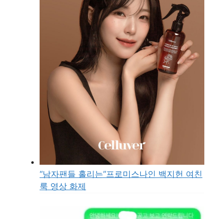
“남자팬들 홀리는”프로미스나인 백지헌 여친
룩 영상 화제