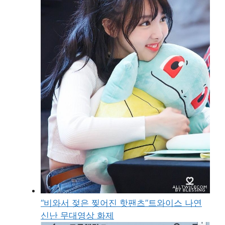
“비와서 젖은 찢어진 핫팬츠”트와이스 나연
신난 무대영상 화제