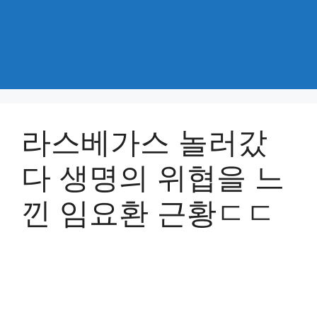
라스베가스 놀러갔
다 생명의 위협을 느
낀 임요환 근황ㄷㄷ