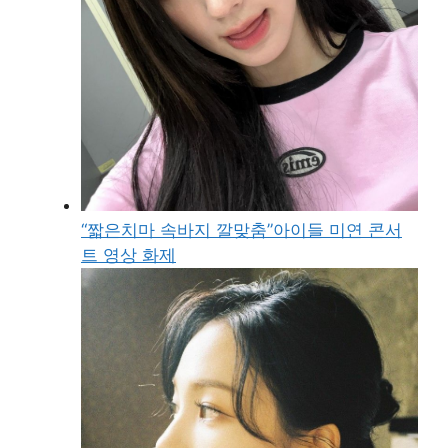
“짧은치마 속바지 깔맞춤”아이들 미연 콘서
트 영상 화제