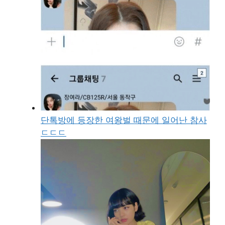
단톡방에 등장한 여왕벌 때문에 일어난 참사
ㄷㄷㄷ