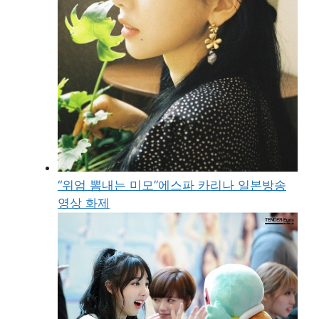
“위엄 뽐내는 미모”에스파 카리나 일본방송
영상 화제