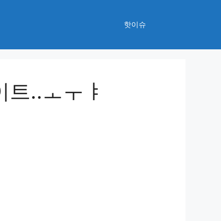
핫이슈
트..ㅗㅜㅑ