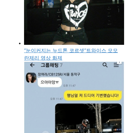
“눈이커지는 누드톤 코르셋”트와이스 모모
란제리 영상 화제