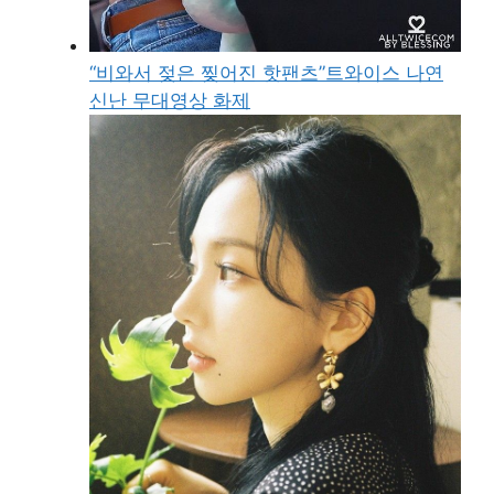
“비와서 젖은 찢어진 핫팬츠”트와이스 나연
신난 무대영상 화제