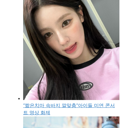
“짧은치마 속바지 깔맞춤”아이들 미연 콘서
트 영상 화제