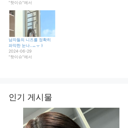
"핫이슈"에서
남자들의 니즈를 정확히
파악한 눈나..ㅗㅜㅑ
2024-06-29
"핫이슈"에서
인기 게시물