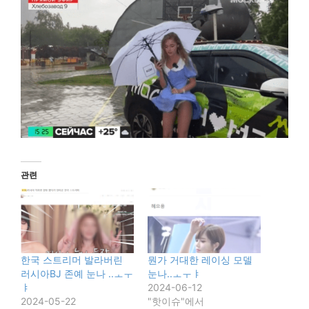
관련
한국 스트리머 발라버린
뭔가 거대한 레이싱 모델
러시아BJ 존예 눈나 ..ㅗㅜ
눈나..ㅗㅜㅑ
ㅑ
2024-06-12
2024-05-22
"핫이슈"에서