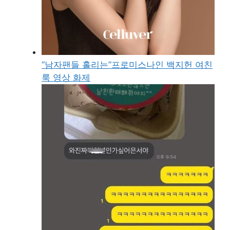
“남자팬들 홀리는”프로미스나인 백지헌 여친
룩 영상 화제