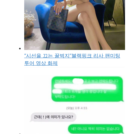
“시선을 끄는 꿀벅지”블랙핑크 리사 팬미팅
투어 영상 화제