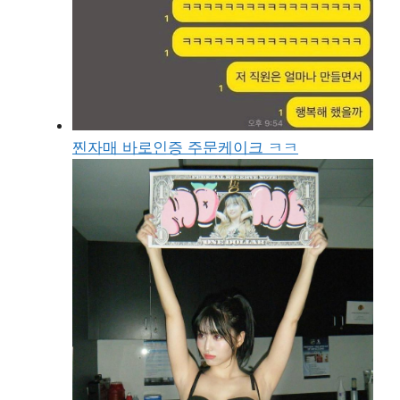
찐자매 바로인증 주문케이크 ㅋㅋ