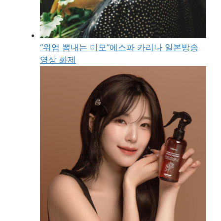
“위엄 뽐내는 미모”에스파 카리나 일본방송
영상 화제