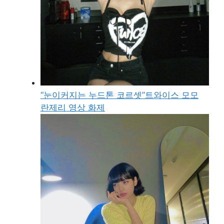
“눈이커지는 누드톤 코르셋”트와이스 모모
란제리 영상 화제