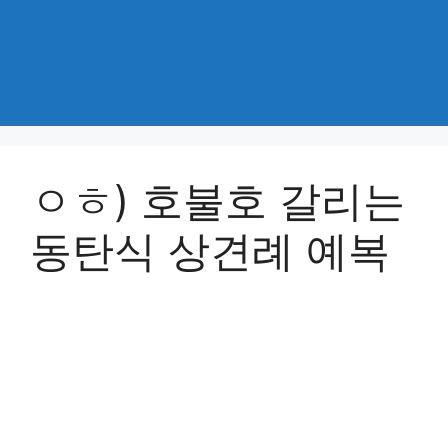
ㅇㅎ) 호불호 갈리는
동탄식 상견례 예복