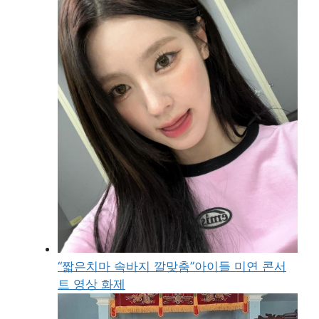
“짧은치마 속바지 깔맞춤”아이들 미연 콘서
트 영상 화제