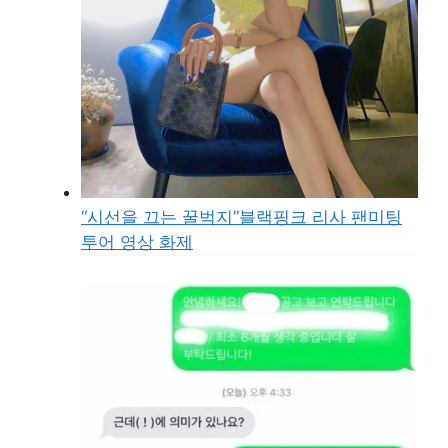
“시선을 끄는 꿀벅지”블랙핑크 리사 팬미팅
투어 영상 화제