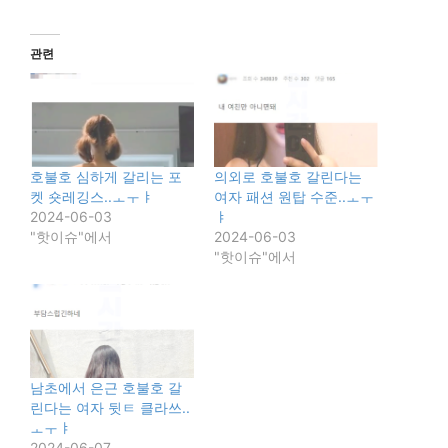
관련
호불호 심하게 갈리는 포
의외로 호불호 갈린다는
켓 숏레깅스..ㅗㅜㅑ
여자 패션 원탑 수준..ㅗㅜ
2024-06-03
ㅑ
"핫이슈"에서
2024-06-03
"핫이슈"에서
남초에서 은근 호불호 갈
린다는 여자 뒷ㅌ 클라쓰..
ㅗㅜㅑ
2024-06-07