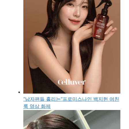
“남자팬들 홀리는”프로미스나인 백지헌 여친
룩 영상 화제